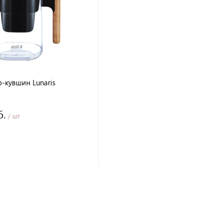
р-кувшин Lunaris
б.
/ шт