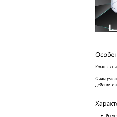
Особен
Комплект и
Фильтрующи
действител
Характ
Ресур