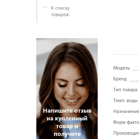
К списку
товаров
Модель
Бренд
Тип товара
Темп. воды
Напишите отзыв
Назначени
на купленный
Форм факт
товар и
получите
Производит