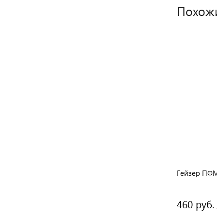
Похож
Мембрана Аквафор KO-100S
Гейзер ПФМ
4 190 руб.
460 руб.
/ шт