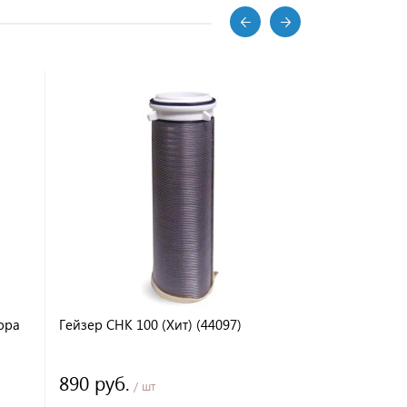
ора
Гейзер СНК 100 (Хит) (44097)
Мембрана А
890 руб.
4 190 ру
/ шт