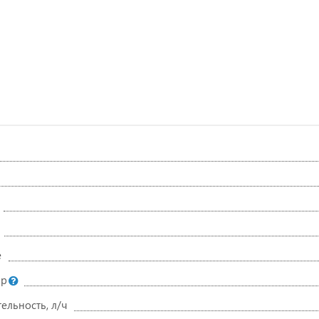
е
ор
ельность, л/ч