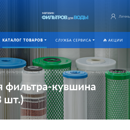
Личны
КАТАЛОГ ТОВАРОВ
СЛУЖБА СЕРВИСА
АКЦИИ
ля фильтров очистки воды
Картриджи и наборы картриджей для фи
я фильтра-кувшина
 шт.)