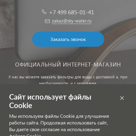
+7 499 685-01-41
zakaz@sky-water.ru
Заказать звонок
ОФИЦИАЛЬНЫЙ ИНТЕРНЕТ-МАГАЗИН
У нас вы можете заказать фильтры для воды с доставкой а, при
необходимости, и с монтажем.
Сайт использует файлы
Обработка персональных данных
Cookie
Внимание! Цены, указанные на сайте, не являются публичной
Мы используем файлы Cookie для улучшения
офертой!
работы сайта. Продолжая использовать сайт,
Согласие на получение информационных рассылок
Вы даете свое согласие на использование
файлов Cookie.