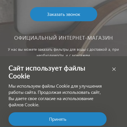
Заказать звонок
ОФИЦИАЛЬНЫЙ ИНТЕРНЕТ-МАГАЗИН
У нас вы можете заказать фильтры для воды с доставкой а, при
необходимости, и с монтажем.
Сайт использует файлы
Обработка персональных данных
Cookie
Внимание! Цены, указанные на сайте, не являются публичной
Мы используем файлы Cookie для улучшения
офертой!
работы сайта. Продолжая использовать сайт,
Согласие на получение информационных рассылок
Вы даете свое согласие на использование
файлов Cookie.
Принять
Позвоните нам!