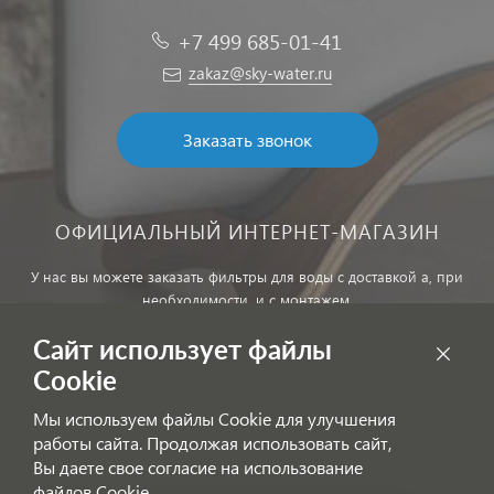
+7 499 685-01-41
zakaz@sky-water.ru
Заказать звонок
ОФИЦИАЛЬНЫЙ ИНТЕРНЕТ-МАГАЗИН
У нас вы можете заказать фильтры для воды с доставкой а, при
необходимости, и с монтажем.
Сайт использует файлы
Обработка персональных данных
Cookie
Внимание! Цены, указанные на сайте, не являются публичной
Мы используем файлы Cookie для улучшения
офертой!
работы сайта. Продолжая использовать сайт,
Согласие на получение информационных рассылок
Вы даете свое согласие на использование
файлов Cookie.