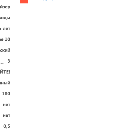
ейзер
воды
5 лет
ne 10
ский
3
ЙТЕ!
нный
180
нет
нет
0,5