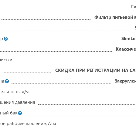
Г
Фильтр питьевой 
ор
SlimLi
Классиче
чистки
СКИДКА ПРИ РЕГИСТРАЦИИ НА СА
на
Закругле
ельность, л/ч
шения давления
ный бак
е рабочее давление, Атм