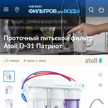
Каталог
Питьевые фильтры Sky-Water
Проточные фильтры, диспенсеры, кулеры, пурифайеры
Проточный питьевой фильтр
Atoll D-31 Патриот
О товаре
Цена и заказ