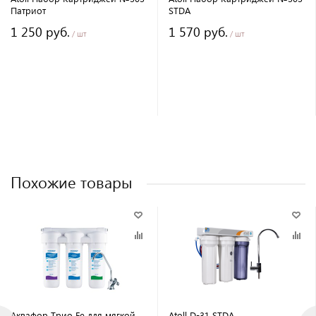
Патриот
STDA
1 250 руб.
1 570 руб.
/ шт
/ шт
Похожие товары
Аквафор Трио Fe для мягкой
Atoll D-31 STDA