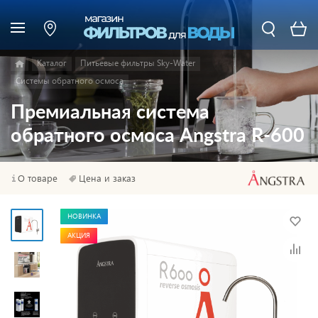
Каталог
Питьевые фильтры Sky-Water
Системы обратного осмоса
Премиальная система
обратного осмоса Angstra R-600
О товаре
Цена и заказ
НОВИНКА
АКЦИЯ