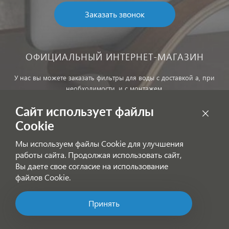
Заказать звонок
ОФИЦИАЛЬНЫЙ ИНТЕРНЕТ-МАГАЗИН
У нас вы можете заказать фильтры для воды с доставкой а, при
необходимости, и с монтажем.
Сайт использует файлы
Обработка персональных данных
Cookie
Внимание! Цены, указанные на сайте, не являются публичной
Мы используем файлы Cookie для улучшения
офертой!
работы сайта. Продолжая использовать сайт,
Согласие на получение информационных рассылок
Вы даете свое согласие на использование
файлов Cookie.
Принять
Позвоните нам!