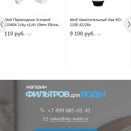
Atoll Переходник Угловой
Atoll Накопительный бак RO-
SE0404 1/4ц x1/4т (Stem Elbow)
1100 42/28л
(Z-Q-SE4044)
110 руб.
9 100 руб.
/ шт
/ шт
+7 499 685-01-41
zakaz@sky-water.ru