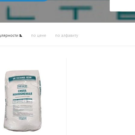
улярности
по цене
по алфавиту