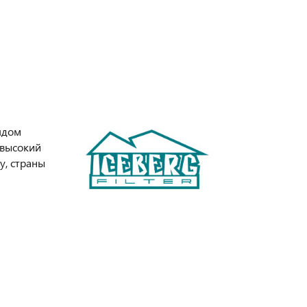
ядом
 высокий
у, страны