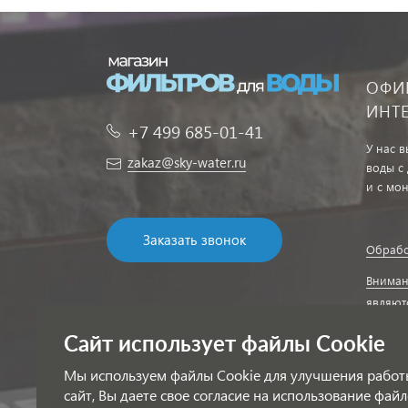
ОФИ
ИНТ
+7 499 685-01-41
У нас 
zakaz@sky-water.ru
воды с
и с мо
Заказать звонок
Обрабо
Вниман
являют
Соглас
Сайт использует файлы Cookie
информ
Мы используем файлы Cookie для улучшения работ
сайт, Вы даете свое согласие на использование файл