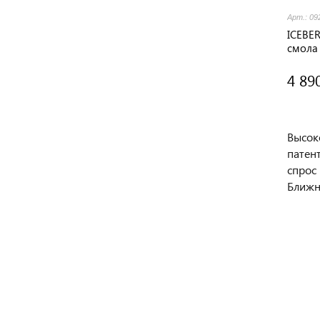
Арт.: 09
ICEBE
смола
4 89
Высок
патен
спрос
Ближн