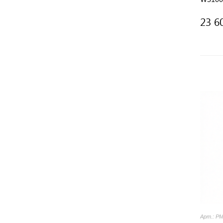
23 6
Арт.: P