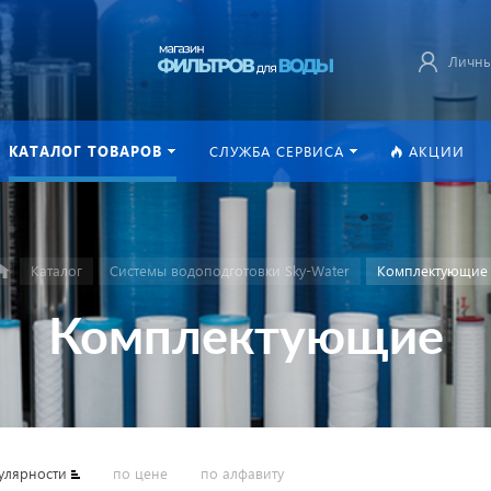
Личны
КАТАЛОГ ТОВАРОВ
СЛУЖБА СЕРВИСА
АКЦИИ
Каталог
Системы водоподготовки Sky-Water
Комплектующие
Комплектующие
улярности
по цене
по алфавиту