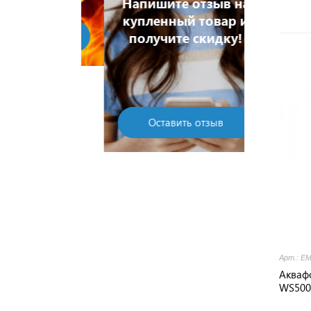
Напишите отзыв на
купленный товар и
ешевле!
получите скидку!
Хоч
Оставить отзыв
Арт.: Е
Акваф
WS500