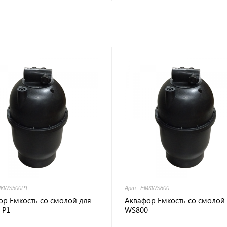
Напишите отзыв на
купленный товар и
у дешевле!
получите скидку!
Оставить отзыв
МКWS500P1
Арт.: ЕМКWS800
ор Емкость со смолой для
Аквафор Емкость со смолой
 P1
WS800