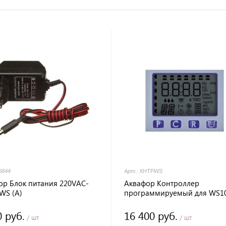
трируйтесь и
идите цены
ниже
6844
Арт.: КНТРWS
ор Блок питания 220VAC-
Аквафор Контроллер
 WS (A)
программируемый для WS10
800, 500
0 руб.
16 400 руб.
/ шт
/ шт