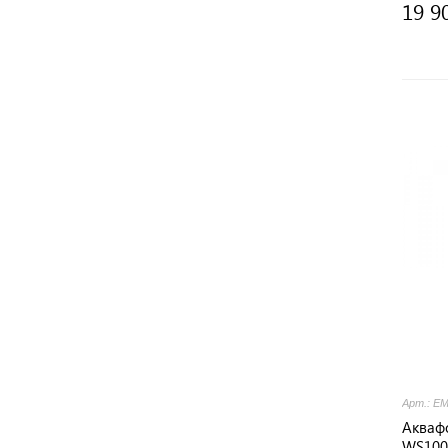
19 9
Арт.: Е
Акваф
WS100