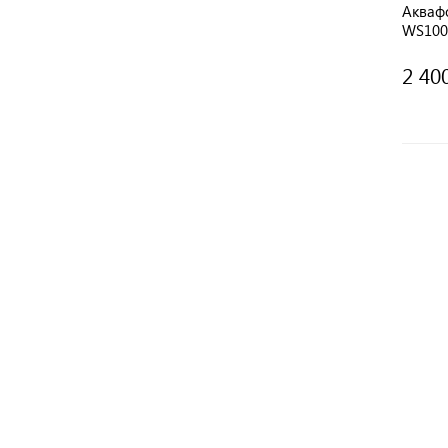
Акваф
WS100
2 40