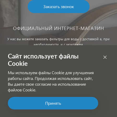
Заказать звонок
ОФИЦИАЛЬНЫЙ ИНТЕРНЕТ-МАГАЗИН
У нас вы можете заказать фильтры для воды с доставкой а, при
необходимости, и с монтажем.
Сайт использует файлы
Обработка персональных данных
Cookie
Внимание! Цены, указанные на сайте, не являются публичной
Мы используем файлы Cookie для улучшения
офертой!
работы сайта. Продолжая использовать сайт,
Согласие на получение информационных рассылок
Вы даете свое согласие на использование
файлов Cookie.
Принять
Позвоните нам!