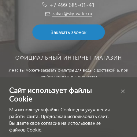
+7 499 685-01-41
zakaz@sky-water.ru
Заказать звонок
ОФИЦИАЛЬНЫЙ ИНТЕРНЕТ-МАГАЗИН
У нас вы можете заказать фильтры для воды с доставкой а, при
необходимости, и с монтажем.
Сайт использует файлы
Обработка персональных данных
Cookie
Внимание! Цены, указанные на сайте, не являются публичной
Мы используем файлы Cookie для улучшения
офертой!
работы сайта. Продолжая использовать сайт,
Согласие на получение информационных рассылок
Вы даете свое согласие на использование
файлов Cookie.