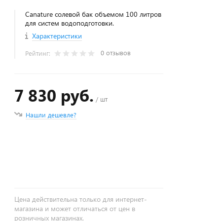
Canature солевой бак объемом 100 литров
для систем водоподготовки.
Характеристики
0 отзывов
Рейтинг:
7 830 руб.
/ шт
Нашли дешевле?
+
−
Цена действительна только для интернет-
магазина и может отличаться от цен в
розничных магазинах.