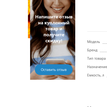
Напишите отзыв
на купленный
 дешевле!
товар и
Хочу дешев
получите
скидку!
Модель
Бренд
Тип товара
Назначени
Оставить отзыв
Емкость, л