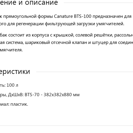
ение и описание
к прямоугольной формы Canature BTS-100
предназначен для 
го для регенерации фильтрующей загрузки умягчителей.
бак состоит из корпуса с крышкой, солевой решётки, рассоль
ая система,
шариковый отсечной клапан
и
штуцер
для соеди
мягчителя.
еристики
ть: 100 л
ры, ДхШхВ: BTS-70 - 382х382х880 мм
иал: пластик.