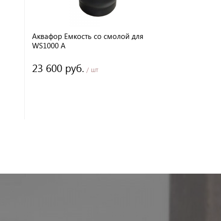
Аквафор Емкость со смолой для
Structural 
WS1000 A
фильтра Q-
23 600 руб.
6 650 ру
/ шт