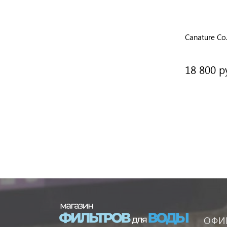
Structural Композитный корпус
Canature Со
фильтра Q-1054-P9
6 650 руб.
18 800 р
/ шт
ОФИ