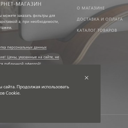
ЕРНЕТ-МАГАЗИН
О МАГАЗИНЕ
вы можете заказать фильтры для
ДОСТАВКА И ОПЛАТА
 доставкой а, при необходимости,
нтажем.
КАТАЛОГ ТОВАРОВ
тка персональных данных
ие! Цены, указанные на сайте, не
ся публичной офертой!
ие на получение
ационных рассылок
ы сайта. Продолжая использовать
ов Cookie.