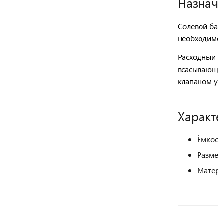
Назнач
Солевой ба
необходимо
Расходный 
всасывающ
клапаном у
Характ
Ёмкос
Разме
Матер