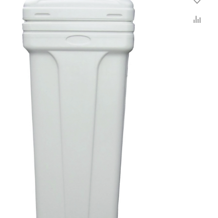
руйтесь
ите
же