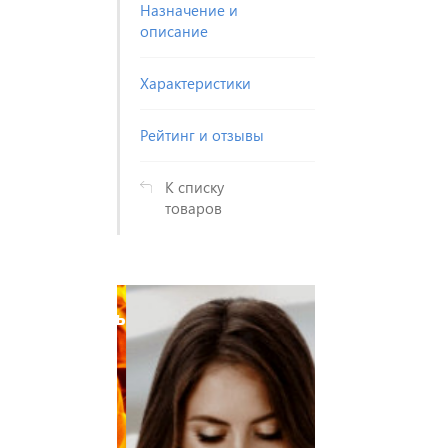
Назначение и
описание
Характеристики
Рейтинг и отзывы
К списку
товаров
истрируйтесь
Зарегистри
 увидите
и Вы увид
ны ниже
цены ни