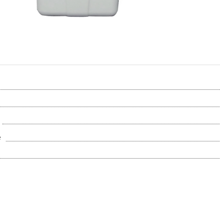
Напишите отзыв
на купленный
ле!
товар и
получите
скидку!
е
Оставить отзыв