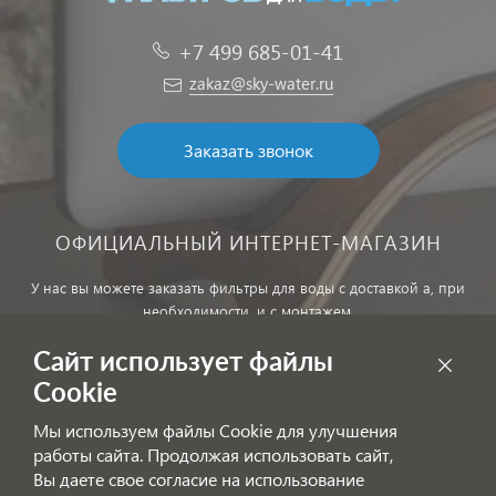
+7 499 685-01-41
zakaz@sky-water.ru
Заказать звонок
ОФИЦИАЛЬНЫЙ ИНТЕРНЕТ-МАГАЗИН
У нас вы можете заказать фильтры для воды с доставкой а, при
необходимости, и с монтажем.
Сайт использует файлы
Обработка персональных данных
Cookie
Внимание! Цены, указанные на сайте, не являются публичной
Мы используем файлы Cookie для улучшения
офертой!
работы сайта. Продолжая использовать сайт,
Согласие на получение информационных рассылок
Вы даете свое согласие на использование