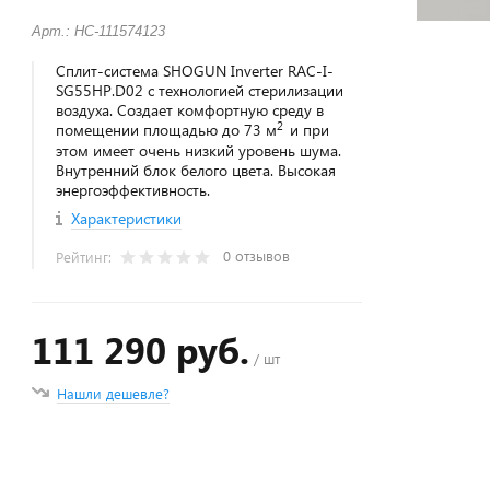
Арт.: НС-111574123
Cплит-система SHOGUN Inverter RAC-I-
SG55HP.D02 с технологией стерилизации
воздуха. Создает комфортную среду в
2
помещении площадью до 73 м
и при
этом имеет очень низкий уровень шума.
Внутренний блок белого цвета. Высокая
энергоэффективность.
Характеристики
0 отзывов
Рейтинг:
111 290 руб.
/ шт
Нашли дешевле?
+
−