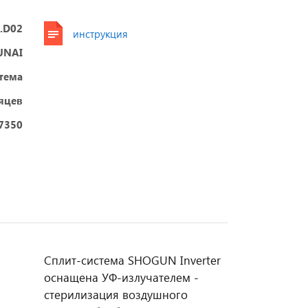
.D02
инструкция
UNAI
стема
яцев
 7350
Сплит-система SHOGUN Inverter
оснащена УФ-излучателем -
стерилизация воздушного