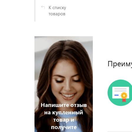
К списку
товаров
Преим
Напишите отзыв
на купленный
товар и
получите