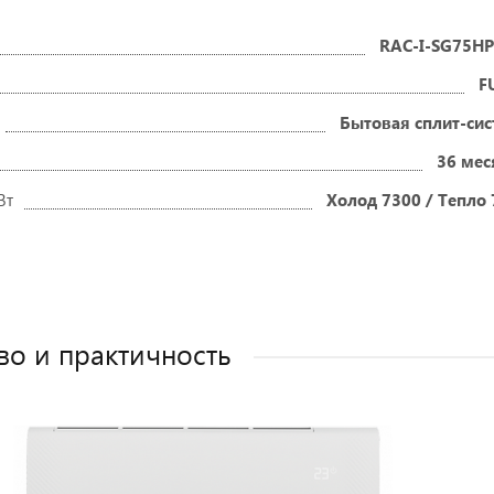
RAC-I-SG75HP
F
Бытовая сплит-си
36 мес
Вт
Холод 7300 / Тепло
во и практичность