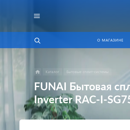
Найти
в каталоге
О МАГАЗИНЕ
Каталог
Бытовые сплит-системы
FUNAI Бытовая с
Inverter RAC-I-SG