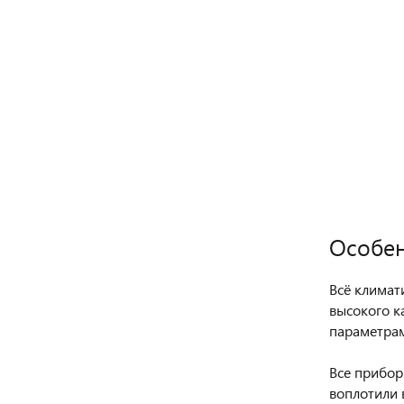
Особен
Всё климат
высокого к
параметрам
Все прибор
воплотили 