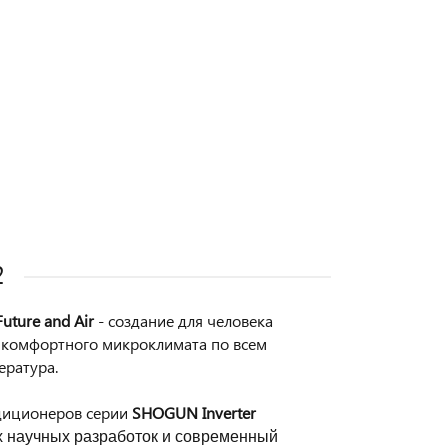
2
Future and Air
- создание для человека
и комфортного микроклимата по всем
ература.
диционеров серии
SHOGUN Inverter
 научных разработок и современный