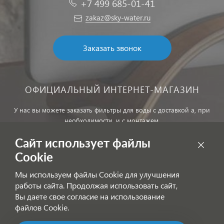
+7 499 685-01-41
zakaz@sky-water.ru
Заказать звонок
ОФИЦИАЛЬНЫЙ ИНТЕРНЕТ-МАГАЗИН
У нас вы можете заказать фильтры для воды с доставкой а, при
необходимости, и с монтажем.
Сайт использует файлы
Обработка персональных данных
Cookie
Внимание! Цены, указанные на сайте, не являются публичной
Мы используем файлы Cookie для улучшения
офертой!
работы сайта. Продолжая использовать сайт,
Согласие на получение информационных рассылок
Вы даете свое согласие на использование
файлов Cookie.