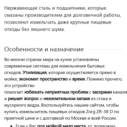
Нержавеющая сталь и подшипники, которые
смазаны производителем для долговечной работы,
позволяют измельчать даже крупные пищевые
отходы без лишнего шума.
Особенности и назначение
Во многих странах мира на кухне установлены
современные системы для измельчения бытовых
отходов.
Утилизация
, которая осуществляется прямо в
мойке,
экономит
пространство
и
время
. Помимо прочего,
это устройство
помогает
избежать
неприятных
проблем
с
засорами
канал
и
решает
вопрос
о
нежелательном
запахе
из стока и
мусорного ведра. Воспользуйтесь нашим сайтом, чтобы
купить измельчитель пищевых отходов Zorg ZR-38 D по
приятной цене и с доставкой по Москве и всей России.
Если у Вас
под мойкой мало места,
то, возможно,