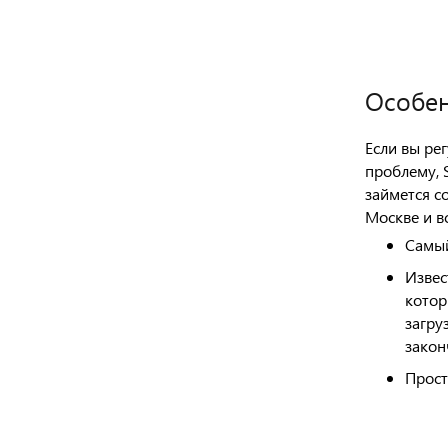
Особен
Если вы ре
проблему, 
займется с
Москве и в
Самы
Извес
котор
загру
закон
Прос