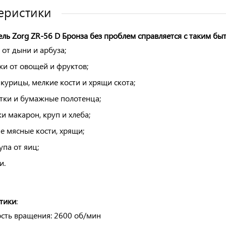
еристики
ль Zorg ZR-56 D Бронза без проблем справляется с таким б
 от дыни и арбуза;
ки от овощей и фруктов;
 курицы, мелкие кости и хрящи скота;
тки и бумажные полотенца;
ки макарон, круп и хлеба;
е мясные кости, хрящи;
упа от яиц;
и.
тики
:
сть вращения: 2600 об/мин