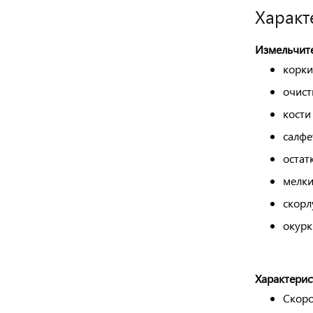
Характ
Измельчите
корки
очист
кости
салфе
остат
мелки
скорл
окурк
Характерис
Скоро