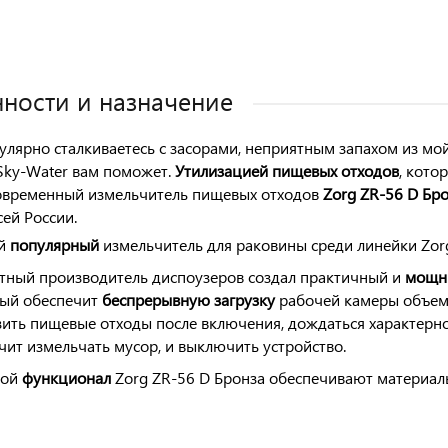
ности и назначение
гулярно сталкиваетесь с засорами, неприятным запахом из мой
Sky-Water вам поможет.
Утилизацией пищевых отходов
, кото
овременный измельчитель пищевых отходов
Zorg ZR-56 D Бр
сей России.
й
популярный
измельчитель для раковины среди линейки Zor
тный производитель диспоузеров создал практичный и
мощн
ый обеспечит
беспрерывную
загрузку
рабочей камеры объемо
зить пищевые отходы после
включения, дождаться характерно
чит измельчать мусор, и выключить устройство.
той
функционал
Zorg ZR-56 D Бронза обеспечивают материалы