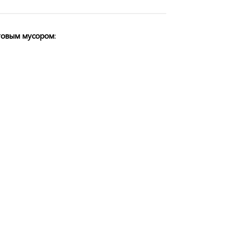
ытовым мусором
: