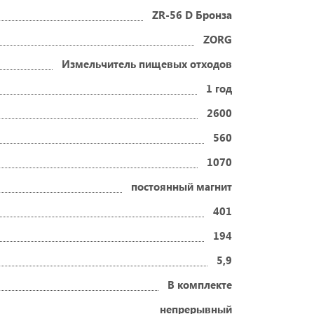
ZR-56 D Бронза
ZORG
Измельчитель пищевых отходов
1 год
2600
560
1070
постоянный магнит
401
194
5,9
В комплекте
непрерывный