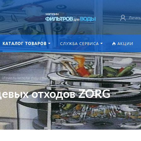
Личны
КАТАЛОГ ТОВАРОВ
СЛУЖБА СЕРВИСА
АКЦИИ
Измельчители пищевых отходов
евых отходов ZORG