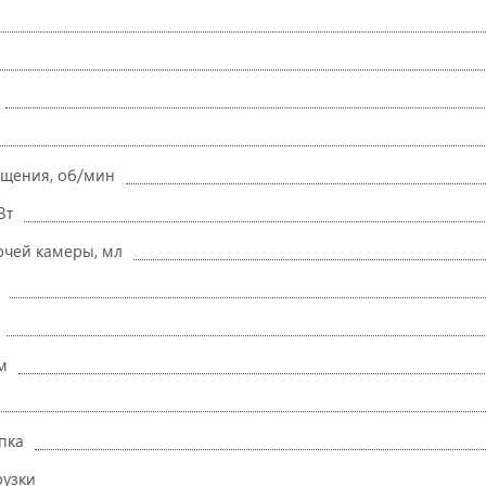
ащения, об/мин
Вт
чей камеры, мл
м
пка
рузки