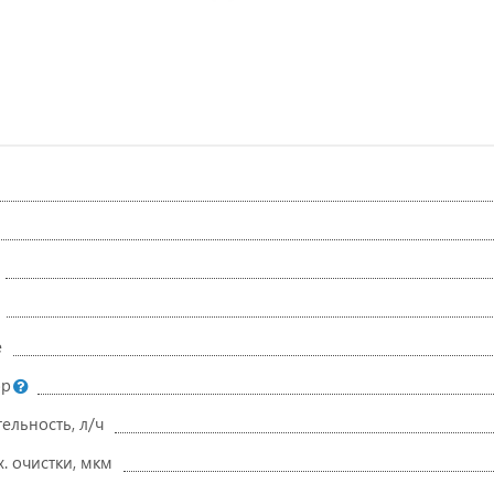
е
ор
ельность, л/ч
. очистки, мкм