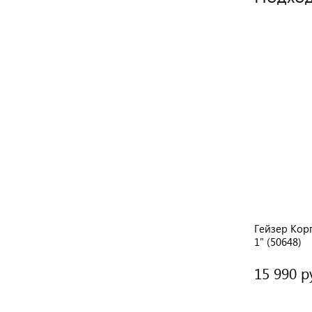
 STD
Atoll Корпус фильтра I-12BM-e STD
Гейзер Кор
1" (50648)
12 200 руб.
15 990 р
/ шт