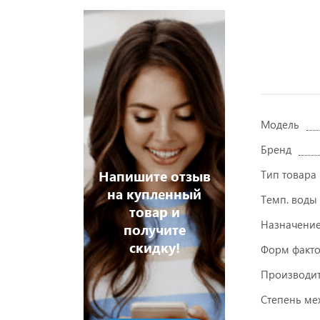
Модель
Бренд
Напишите отзыв
Тип товара
на купленный
Темп. воды
товар и
Назначени
получите
скидку!
Форм факт
Производит
Степень мех