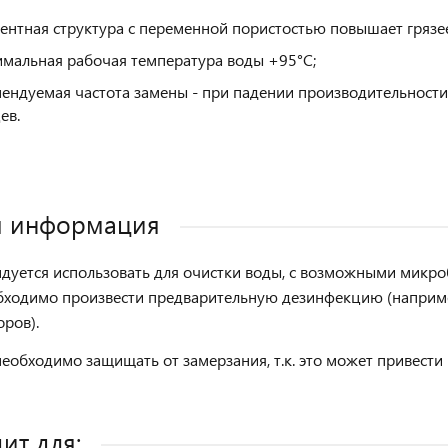
ентная структура с переменной пористостью повышает грязее
мальная рабочая температура воды +95°C;
ендуемая частота замены - при падении производительности в
ев.
я информация
дуется использовать для очистки воды, с возможными микро
обходимо произвести предварительную дезинфекцию (напри
оров).
еобходимо защищать от замерзания, т.к. это может привест
ит для: