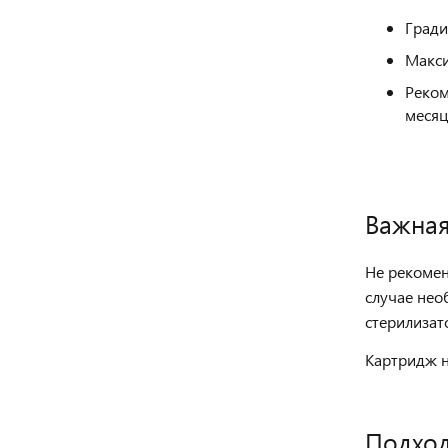
Гради
Макси
Реком
месяц
Важна
Не рекомен
случае не
стерилизат
Картридж н
Подход