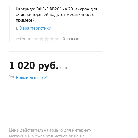
Картридж ЭФГ-Г BB20" на 20 микрон для
очистки горячей воды от механических
примесей.
Характеристики
0 отзывов
Рейтинг:
1 020 руб.
/ шт
Нашли дешевле?
+
−
Цена действительна только для интернет-
магазина и может отличаться от цен в