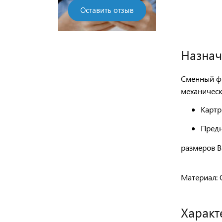
Оставить отзыв
Назнач
Сменный ф
механическ
Картр
Предн
размеров B
Материал:
О
Характ