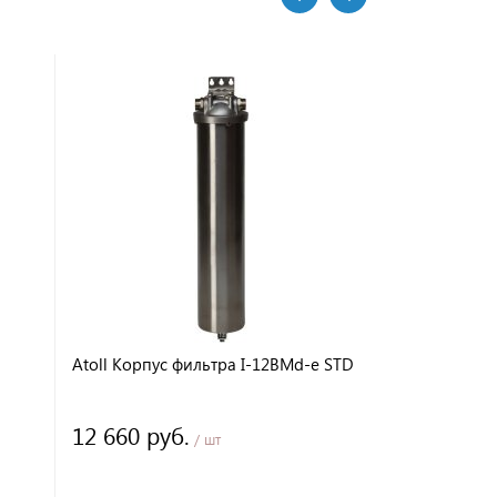
Atoll Корпус фильтра I-12BMd-e STD
Atoll Корпу
12 660 руб.
12 200 р
/ шт