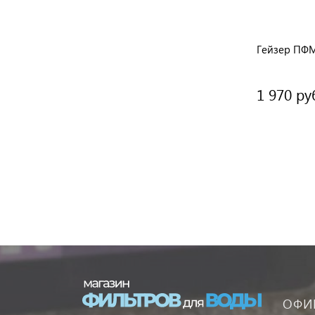
Гейзер ПФМ
1 970 ру
ОФИ