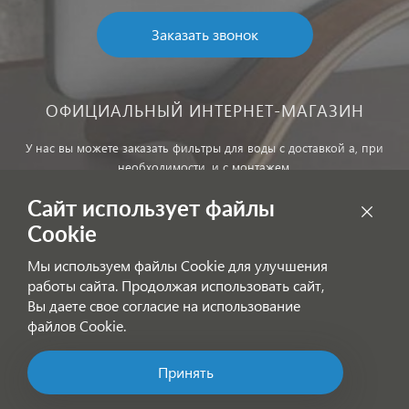
Заказать звонок
ОФИЦИАЛЬНЫЙ ИНТЕРНЕТ-МАГАЗИН
У нас вы можете заказать фильтры для воды с доставкой а, при
необходимости, и с монтажем.
Сайт использует файлы
Обработка персональных данных
Cookie
Внимание! Цены, указанные на сайте, не являются публичной
Мы используем файлы Cookie для улучшения
офертой!
работы сайта. Продолжая использовать сайт,
Согласие на получение информационных рассылок
Вы даете свое согласие на использование
файлов Cookie.
Принять
Позвоните нам!