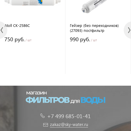
Atoll CK-2586C
Гейзер (без переходников)
(27093) постфильтр
750 руб.
990 руб.
/ шт
/ шт
+7 499 685-01-41
zakaz@sky-water.ru