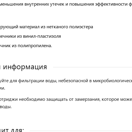
меньшения внутренних утечек и повышения эффективности 
рующий материал из нетканого полиэстера
ечники из винил-пластизоля
чник из полипропилена.
я информация
уйте для фильтрации воды, небезопасной в микробиологиче
ии.
ртриджи необходимо защищать от замерзания, которое может
воды.
ит для: