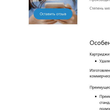
Степень мех
Оставить отзыв
Особен
Картриджи 
Удаля
Изготовлен
коммерческ
Преимущес
Преи
станд
полиэ