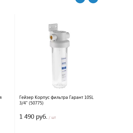
я
Гейзер Корпус фильтра Гарант 10SL
Аквафор Ко
3/4" (50775)
холодной в
1 490 руб.
1 420 ру
/ шт