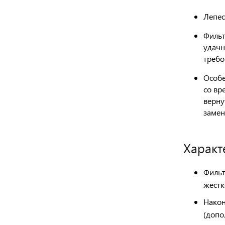
Лепес
Филь
удачн
требо
Особе
со вр
верну
замен
Характ
Фильт
жестк
Након
(допо