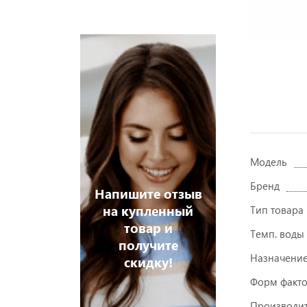
Модель
Бренд
Напишите отзыв
на купленный
Тип товара
товар и
Темп. воды
получите
Назначени
скидку!
Форм факт
Производит