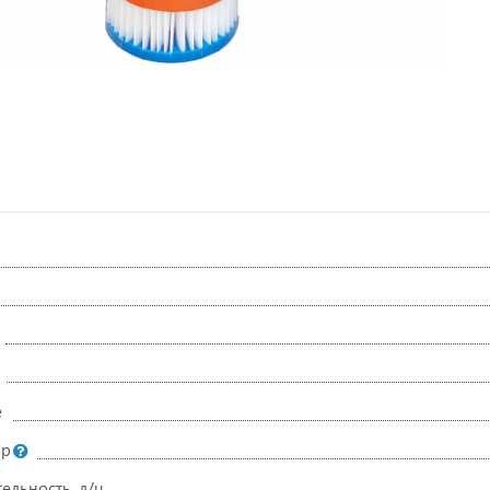
е
ор
ельность, л/ч