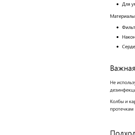
Для у
Материалы
Фильт
Након
Серде
Важна
Не использ
дезинфекц
Колбы и ка
протечкам 
Подход