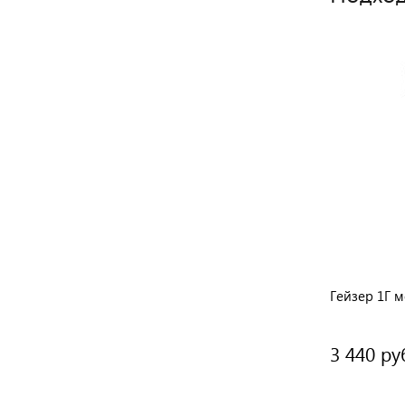
0SL
Гейзер 1Г мех 1/2" (32010)
Гейзер 1Г м
3 740 руб.
3 440 ру
/ шт