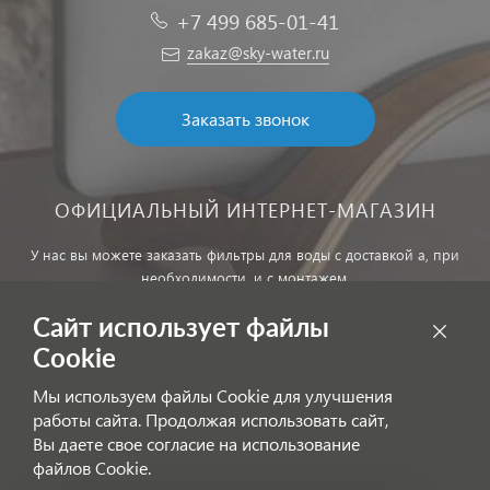
+7 499 685-01-41
zakaz@sky-water.ru
Заказать звонок
ОФИЦИАЛЬНЫЙ ИНТЕРНЕТ-МАГАЗИН
У нас вы можете заказать фильтры для воды с доставкой а, при
необходимости, и с монтажем.
Сайт использует файлы
Обработка персональных данных
Cookie
Внимание! Цены, указанные на сайте, не являются публичной
Мы используем файлы Cookie для улучшения
офертой!
работы сайта. Продолжая использовать сайт,
Согласие на получение информационных рассылок
Вы даете свое согласие на использование
файлов Cookie.