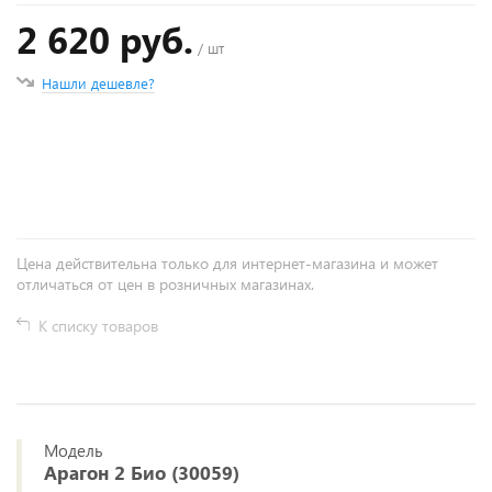
2 620 руб.
/ шт
Нашли дешевле?
+
−
Цена действительна только для интернет-магазина и может
отличаться от цен в розничных магазинах.
К списку товаров
Модель
Арагон 2 Био (30059)