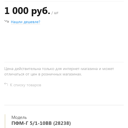
1 000 руб.
/ шт
Нашли дешевле?
+
−
Цена действительна только для интернет-магазина и может
отличаться от цен в розничных магазинах.
К списку товаров
Модель
ПФМ-Г 5/1-10BB (28238)