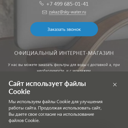
+7 499 685-01-41
zakaz@sky-water.ru
Заказать звонок
ОФИЦИАЛЬНЫЙ ИНТЕРНЕТ-МАГАЗИН
У нас вы можете заказать фильтры для воды с доставкой а, при
необходимости, и с монтажем.
Сайт использует файлы
Обработка персональных данных
Cookie
Внимание! Цены, указанные на сайте, не являются публичной
Мы используем файлы Cookie для улучшения
офертой!
работы сайта. Продолжая использовать сайт,
Согласие на получение информационных рассылок
Вы даете свое согласие на использование
файлов Cookie.