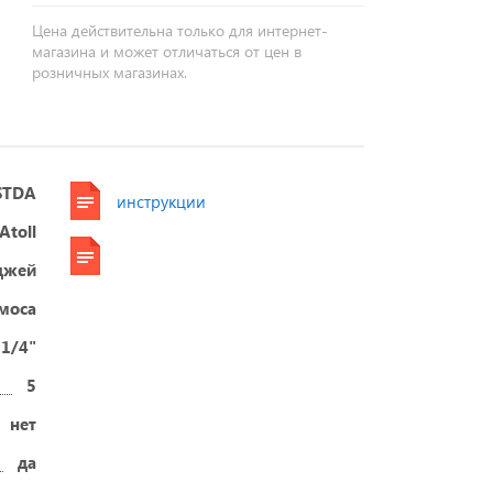
Цена действительна только для интернет-
магазина и может отличаться от цен в
розничных магазинах.
STDA
инструкции
Atoll
джей
смоса
 1/4"
5
нет
да