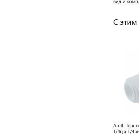
вид и комп
С этим
04
Atoll Силиконовая смазка
Atoll Пере
044)
1/4ц x 1/4р