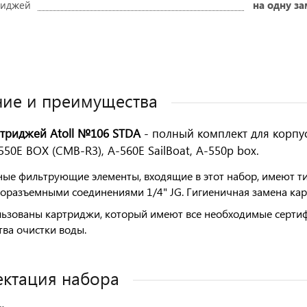
риджей
на одну з
Оставить отзыв
ие и преимущества
триджей Atoll №106
STDA
- полный комплект для корпу
50Е BOX (CMB-R3), A-560E SailBoat, A-550p box.
ые фильтрующие элементы, входящие в этот набор, имеют 
оразъемными соединениями 1/4" JG. Гигиеничная замена к
ьзованы картриджи, который имеют все необходимые сертифи
тва очистки воды.
ктация набора