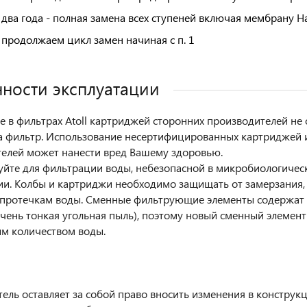
 два года - полная замена всех ступеней включая мембрану 
 продолжаем цикл замен начиная с п. 1
ности эксплуатации
 в фильтрах Atoll картриджей сторонних производителей не 
а фильтр. Использование несертифицированных картриджей 
елей может нанести вред Вашему здоровью.
уйте для фильтрации воды, небезопасной в микробиологиче
и. Колбы и картриджи необходимо защищать от замерзания,
 протечкам воды. Сменные фильтрующие элементы содержат 
очень тонкая угольная пыль), поэтому новый сменный элемен
м количеством воды.
ель оставляет за собой право вносить изменения в конструк