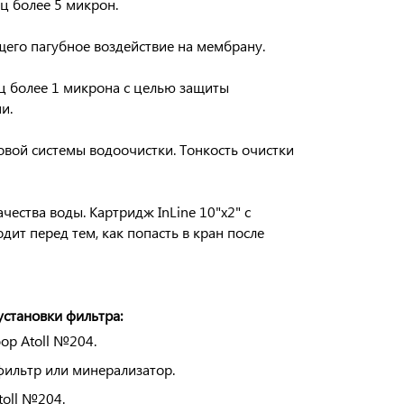
иц более
5 микрон
.
его пагубное воздействие на мембрану.
ц более
1 микрона
с целью защиты
и.
овой системы водоочистки. Тонкость очистки
чества воды. Картридж InLine 10"х2" с
ит перед тем, как попасть в кран после
становки фильтра:
ор Atoll №204.
фильтр или минерализатор.
toll №204.