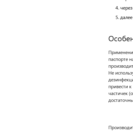
через
далее
Особен
Применение
паспорте н
производит
Не использ
дезинфекци
привести к
частичек (
достаточны
Производит