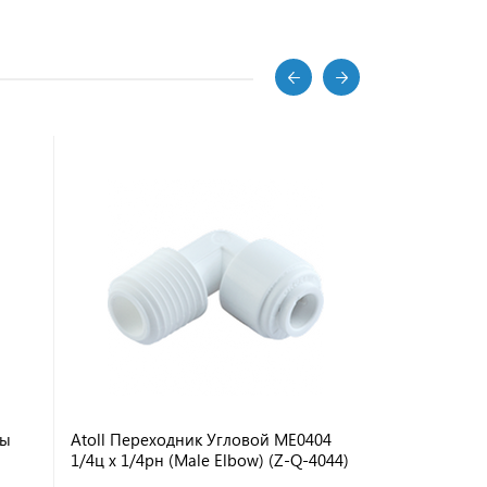
ны
Atoll Переходник Угловой ME0404
Atoll Силик
1/4ц x 1/4рн (Male Elbow) (Z-Q-4044)