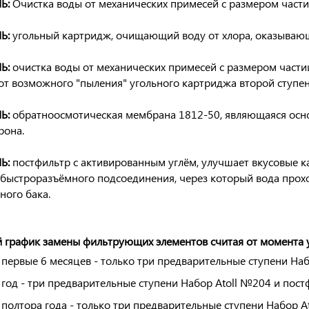
Ь:
Очистка воды от механических примесей
с размером част
Ь:
угольный картридж
, очищающий воду от хлора, оказывающ
Ь:
очистка воды от механических примесей
с размером части
т возможного "пыления" угольного картриджа второй ступен
Ь:
обратноосмотическая мембрана 1812-50
, являющаяся осн
рона.
Ь:
постфильтр
с активированным углём, улучшает вкусовые ка
быстроразъёмного подсоединения, через который вода проход
ного бака.
график замены фильтрующих элементов считая от момента у
 первые 6 месяцев - только три предварительные ступени Наб
 год - три предварительные ступени Набор Atoll №204 и пост
 полтора года - только три предварительные ступени Набор A