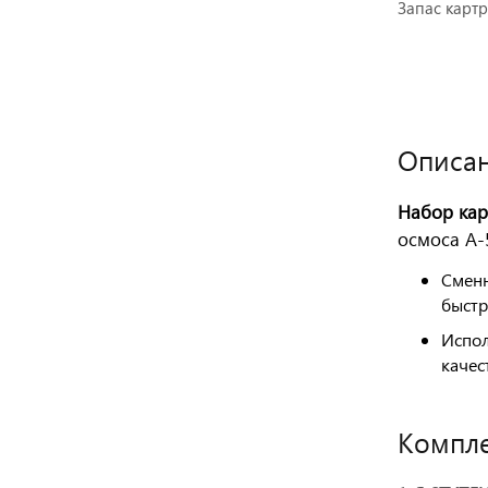
Запас карт
Оставить отзыв
Описан
Набор кар
осмоса А-5
Сменн
быстр
Испол
качес
Компле