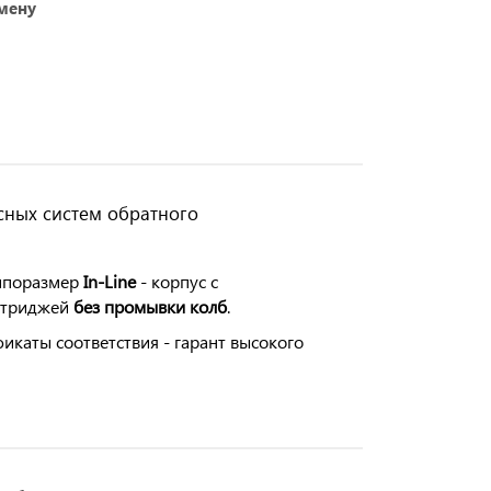
амену
сных систем обратного
типоразмер
In-Line
- корпус с
артриджей
без промывки колб
.
каты соответствия - гарант высокого