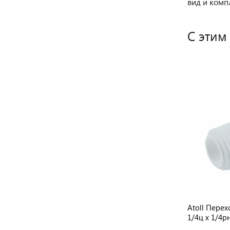
вид и комп
С этим
Atoll Переходник Угловой ME0404
Atoll Пере
1/4ц x 1/4рн (Male Elbow) (Z-Q-4044)
1/4ц x 1/4р