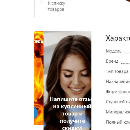
К списку
товаров
Характ
истрируйтесь
Зарегистри
 увидите
и Вы увид
Модель
ны ниже
цены ни
Бренд
Тип товара
Назначени
Форм факт
Напишите отзыв
Ступеней о
на купленный
Минерализ
 дешевле!
товар и
Хочу дешев
получите
Полный ком
скидку!