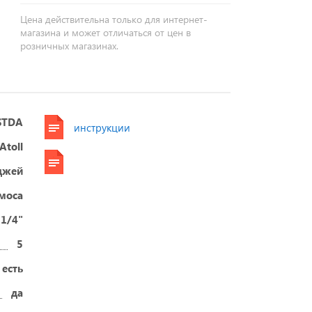
Цена действительна только для интернет-
магазина и может отличаться от цен в
розничных магазинах.
STDA
инструкции
Atoll
джей
смоса
 1/4"
5
есть
да