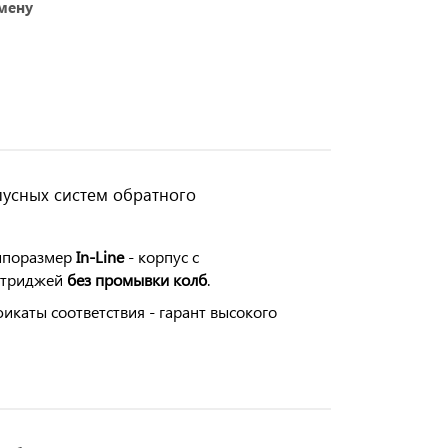
амену
пусных систем обратного
типоразмер
In-Line
- корпус с
артриджей
без промывки колб
.
каты соответствия - гарант высокого