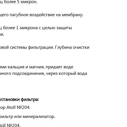
иц более
5 микрон
.
его пагубное воздействие на мембрану.
ц более
1 микрона
с целью защиты
и.
овой системы фильтрации. Глубина очистки
ми кальция и магния, придает воде
много подсоединения, через который вода
становки фильтра:
ор Atoll №204.
фильтр или минерализатор.
toll №204.