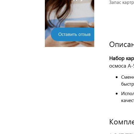
Запас карт
Оставить отзыв
Описан
Набор кар
осмоса А-
Сменн
быстр
Испол
качес
Компле