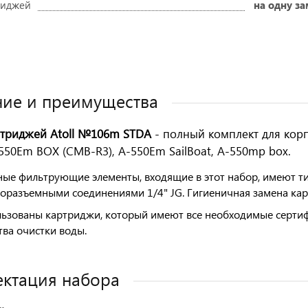
риджей
на одну з
Оставить отзыв
ие и преимущества
триджей Atoll №106m
STDA
- полный комплект для кор
550Еm BOX (CMB-R3), A-550Em SailBoat, A-550mp box.
ые фильтрующие элементы, входящие в этот набор, имеют 
оразъемными соединениями 1/4" JG. Гигиеничная замена к
ьзованы картриджи, который имеют все необходимые сертифи
тва очистки воды.
ктация набора