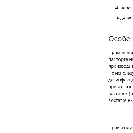
через
далее
Особен
Применение
паспорте н
производит
Не использ
дезинфекци
привести к
частичек (
достаточны
Производит