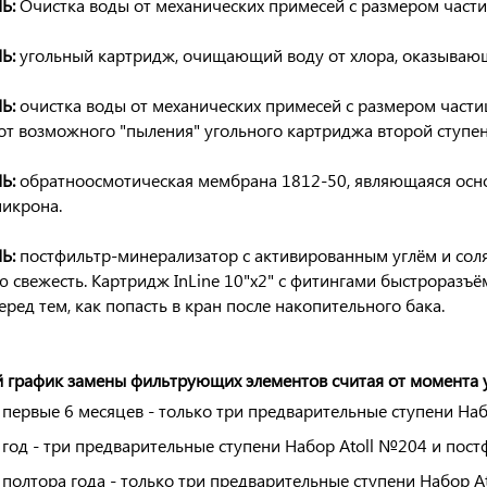
Ь:
Очистка воды от механических примесей
с размером част
Ь:
угольный картридж
, очищающий воду от хлора, оказывающ
Ь:
очистка воды от механических примесей
с размером части
т возможного "пыления" угольного картриджа второй ступен
Ь:
обратноосмотическая мембрана 1812-50
, являющаяся осн
микрона.
Ь:
постфильтр-минерализатор
с активированным углём и соля
 свежесть. Картридж InLine 10"х2" с фитингами быстроразъё
еред тем, как попасть в кран после накопительного бака.
график замены фильтрующих элементов считая от момента у
 первые 6 месяцев - только три предварительные ступени Наб
 год - три предварительные ступени Набор Atoll №204 и пост
 полтора года - только три предварительные ступени Набор A