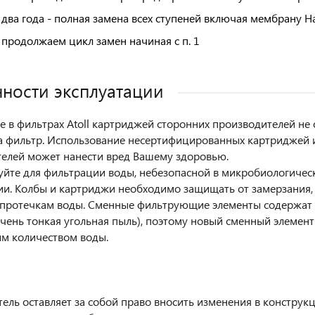
 два года - полная замена всех ступеней включая мембрану 
 продолжаем цикл замен начиная с п. 1
ности эксплуатации
 в фильтрах Atoll картриджей сторонних производителей не 
а фильтр. Использование несертифицированных картриджей 
елей может нанести вред Вашему здоровью.
уйте для фильтрации воды, небезопасной в микробиологиче
и. Колбы и картриджи необходимо защищать от замерзания,
 протечкам воды. Сменные фильтрующие элементы содержат 
очень тонкая угольная пыль), поэтому новый сменный элемен
м количеством воды.
ель оставляет за собой право вносить изменения в конструк