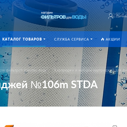
Личны
КАТАЛОГ ТОВАРОВ
СЛУЖБА СЕРВИСА
АКЦИИ
ля фильтров очистки воды
Картриджи и наборы картриджей для фи
риджей №106m STDA