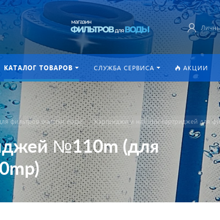
Личны
КАТАЛОГ ТОВАРОВ
СЛУЖБА СЕРВИСА
АКЦИИ
ля фильтров очистки воды
Картриджи и наборы картриджей для фи
риджей №110m (для
00mp)