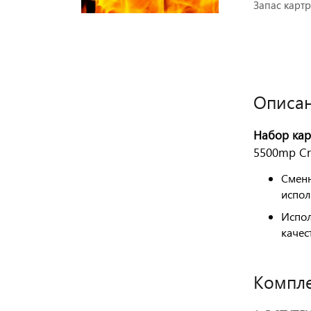
получите
Запас карт
скидку!
Описан
Оставить отзыв
Набор кар
5500mp Cr
Сменн
испол
Испол
качес
Компле