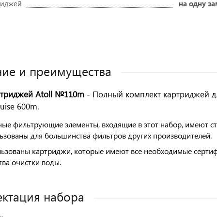
получите
риджей
на одну з
скидку!
ие и преимущества
Оставить отзыв
триджей Atoll №110m
- Полный комплект картриджей д
uise 600m.
ые фильтрующие элементы, входящие в этот набор, имеют ст
ьзованы для большинства фильтров других производителей.
ьзованы картриджи, которые имеют все необходимые сертифи
тва очистки воды.
ктация набора