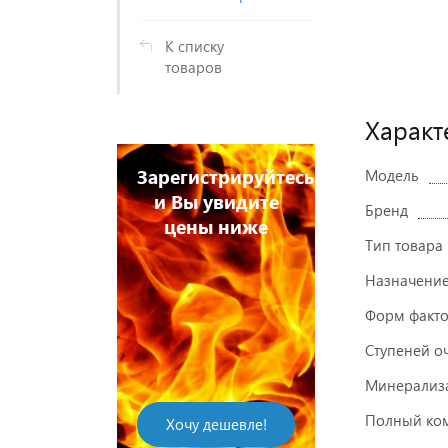
К списку
товаров
Характ
истрируйтесь
Зарегистри
Модель
 увидите
и Вы увид
Бренд
ны ниже
цены ни
Тип товара
Назначени
Форм факт
Ступеней о
Напишите отзыв
Минерализ
на купленный
Полный ком
 дешевле!
товар и
Хочу дешев