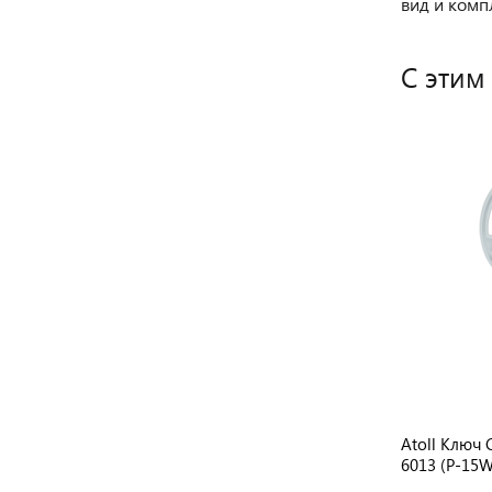
вид и комп
С этим
Atoll Ключ Для корпуса мембраны
Atoll Ключ 
MHW-3012 PRO
6013 (P-15W