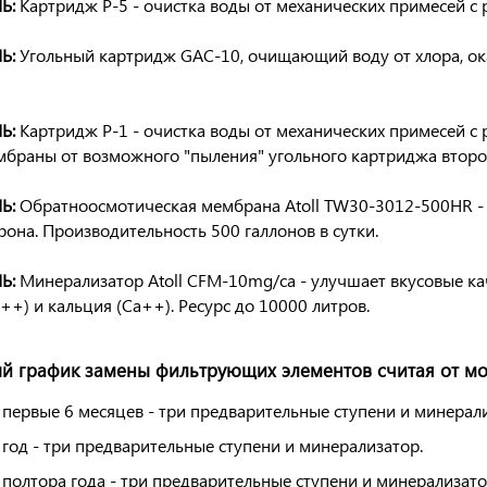
Ь:
Картридж P-5
- очистка воды от механических примесей с 
Ь:
Угольный картридж GAC-10
, очищающий воду от хлора, о
Ь:
Картридж P-1
- очистка воды от механических примесей с
браны от возможного "пыления" угольного картриджа второ
Ь:
Обратноосмотическая мембрана Atoll TW30-3012-500HR
-
рона. Производительность 500 галлонов в сутки.
Ь:
Минерализатор
Atoll CFM-10mg/ca
- улучшает вкусовые к
++) и кальция (Са++). Ресурс до 10000 литров.
 график замены фильтрующих элементов считая от мом
 первые 6 месяцев - три предварительные ступени и минерал
 год - три предварительные ступени и минерализатор.
 полтора года - три предварительные ступени и минерализато