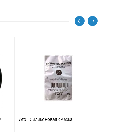
м
Atoll Силиконовая смазка
Atoll Ключ
MHW-3012 