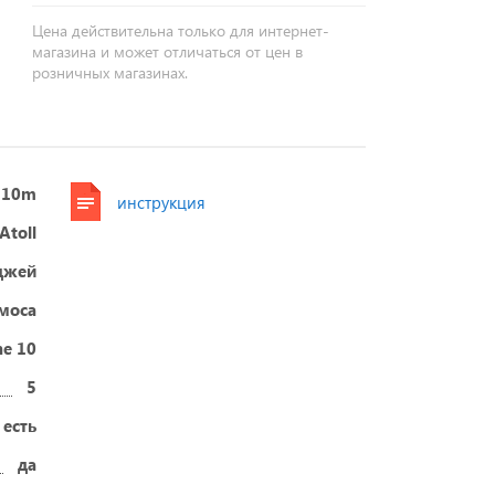
Цена действительна только для интернет-
магазина и может отличаться от цен в
розничных магазинах.
10m
инструкция
Atoll
джей
смоса
ne 10
5
есть
да