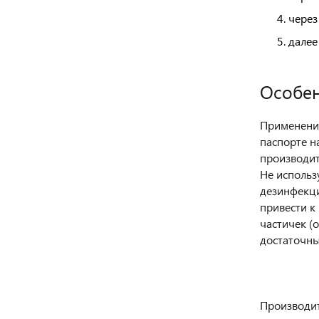
через
далее
Особен
Применение
паспорте н
производит
Не использ
дезинфекци
привести к
частичек (
достаточны
Производит