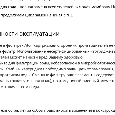
 два года - полная замена всех ступеней включая мембрану 
 продолжаем цикл замен начиная с п. 1
ности эксплуатации
 в фильтрах Atoll картриджей сторонних производителей не 
а фильтр. Использование несертифицированных картриджей 
елей может нанести вред Вашему здоровью.
уйте для фильтрации воды, небезопасной в микробиологиче
и. Колбы и картриджи необходимо защищать от замерзания,
 протечкам воды. Сменные фильтрующие элементы содержат 
очень тонкая угольная пыль), поэтому новый сменный элемен
м количеством воды.
ель оставляет за собой право вносить изменения в конструк