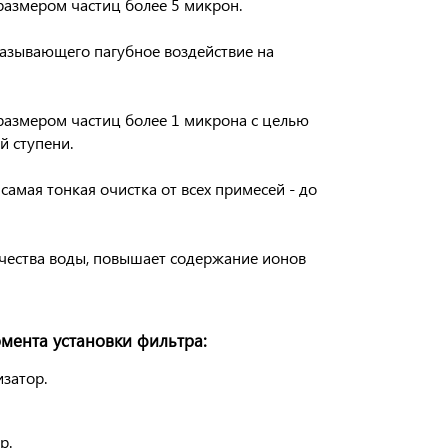
размером частиц более 5 микрон.
казывающего пагубное воздействие на
 размером частиц более 1 микрона с целью
й ступени.
 самая тонкая очистка от всех примесей - до
ачества воды, повышает содержание ионов
ента установки фильтра:
изатор.
р.