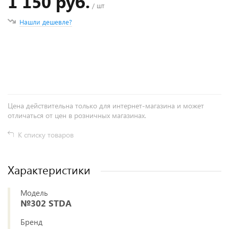
1 150 руб.
/ шт
Нашли дешевле?
+
−
Цена действительна только для интернет-магазина и может
отличаться от цен в розничных магазинах.
К списку товаров
Характеристики
Модель
№302 STDA
Бренд