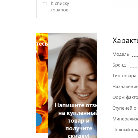
К списку
товаров
Характ
истрируйтесь
Зарегистри
 увидите
и Вы увид
Модель
ны ниже
цены ни
Бренд
Тип товара
Назначени
Форм факт
Напишите отзыв
Ступеней о
на купленный
Минерализ
 дешевле!
товар и
Хочу дешев
получите
Полный ком
скидку!