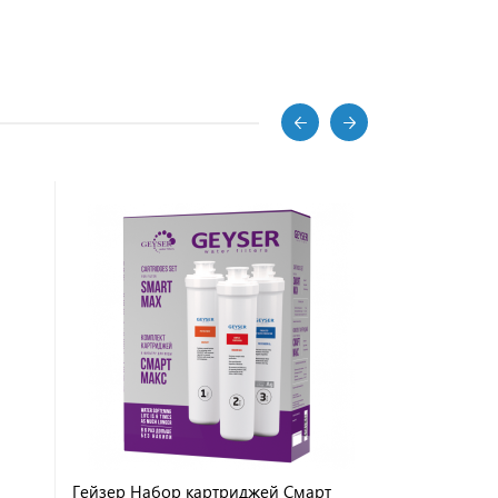
Гейзер Набор картриджей Смарт
Гейзер Наб