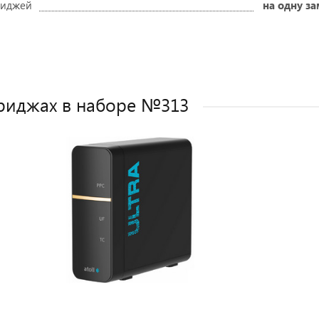
риджей
на одну з
Оставить отзыв
риджах в наборе №313