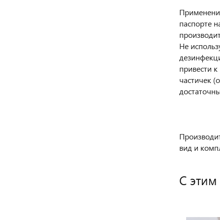
Применение
паспорте н
производит
Не использ
дезинфекци
привести к
частичек (
достаточны
Производит
вид и комп
С этим