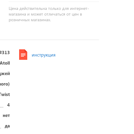
Цена действительна только для интернет-
магазина и может отличаться от цен в
розничных магазинах.
313
инструкция
Atoll
джей
ного)
Twist
4
нет
да