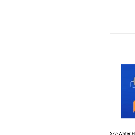
т
Гейзер Набор картриджей Смарт
Sky-Water 