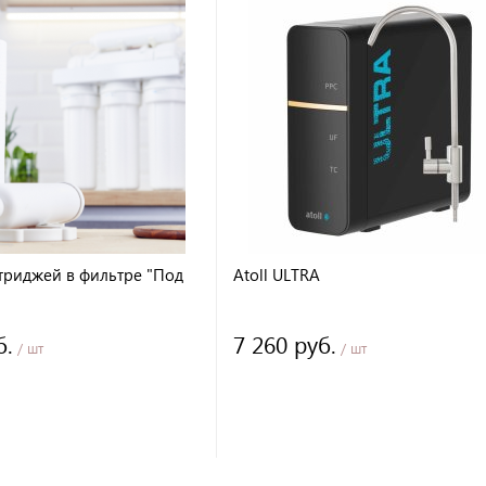
триджей в фильтре "Под
Atoll ULTRA
б.
7 260 руб.
/ шт
/ шт