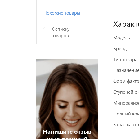
Похожие товары
Характ
К списку
товаров
Модель
Бренд
Тип товара
истрируйтесь
Зарегистри
Назначени
 увидите
и Вы увид
Форм факт
ны ниже
цены ни
Ступеней о
Минерализ
Полный ком
Запас карт
Напишите отзыв