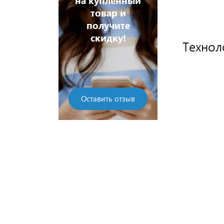
на купленный
 дешевле!
товар и
Хочу дешев
получите
скидку!
Технол
Оставить отзыв