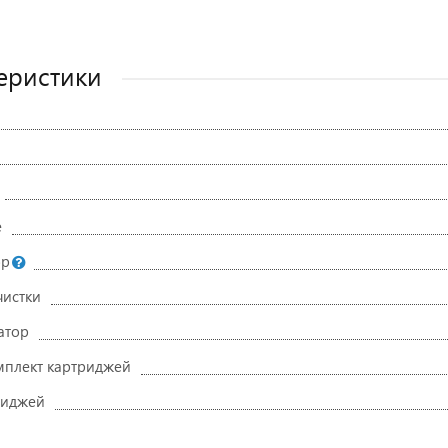
еристики
руйтесь
е
ите
ор
же
чистки
атор
плект картриджей
риджей
Напишите отзыв