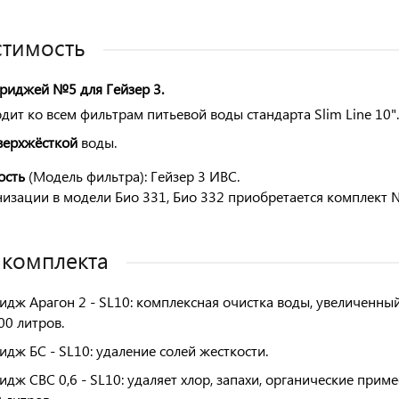
тимость
риджей №5 для Гейзер 3.
дит ко всем фильтрам питьевой воды стандарта Slim Line 10".
верхжёсткой
воды.
ость
(Модель фильтра): Гейзер 3 ИВС.
изации в модели Био 331, Био 332 приобретается комплект 
 комплекта
идж Арагон 2 - SL10: комплексная очистка воды, увеличенный
00 литров.
идж БС - SL10: удаление солей жесткости.
идж CBC 0,6 - SL10: удаляет хлор, запахи, органические прим