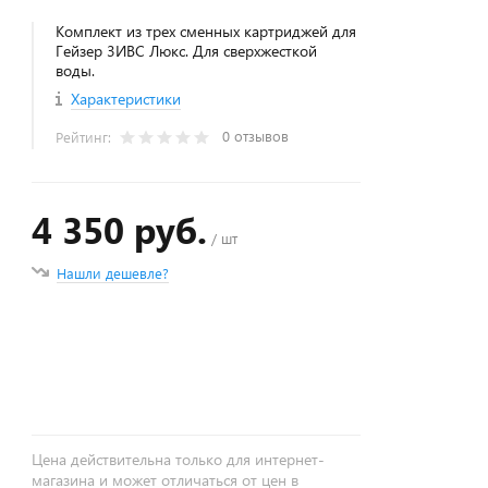
Комплект из трех сменных картриджей для
Гейзер 3ИВС Люкс. Для сверхжесткой
воды.
Характеристики
0 отзывов
Рейтинг:
4 350 руб.
/ шт
Нашли дешевле?
+
−
Цена действительна только для интернет-
магазина и может отличаться от цен в