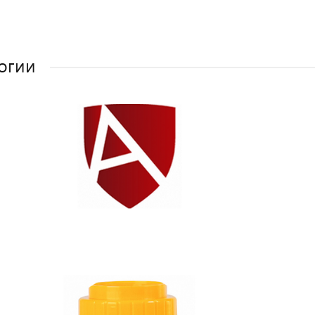
на купленный
ле!
товар и
получите
скидку!
огии
Оставить отзыв