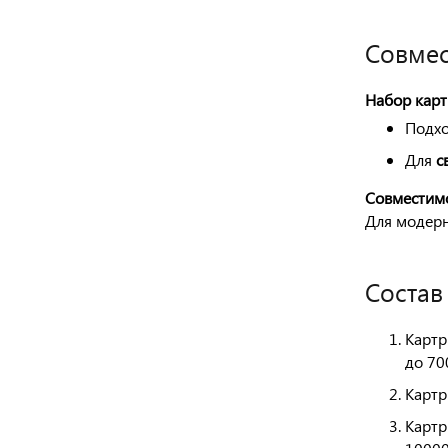
Совмес
Набор карт
Подхо
Для
с
Совместим
Для модерн
Состав
Картр
до 70
Картр
Картр