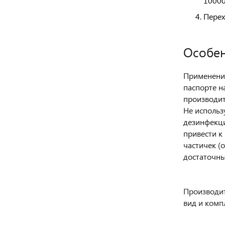
10000
Перех
Особен
Применение
паспорте н
производит
Не использ
дезинфекци
привести к
частичек (
достаточны
Производит
вид и комп