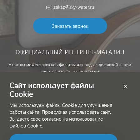
zakaz@sky-water.ru
Заказать звонок
ОФИЦИАЛЬНЫЙ ИНТЕРНЕТ-МАГАЗИН
У нас вы можете заказать фильтры для воды с доставкой а, при
необходимости, и с монтажем.
Сайт использует файлы
Обработка персональных данных
Cookie
Внимание! Цены, указанные на сайте, не являются публичной
Мы используем файлы Cookie для улучшения
офертой!
работы сайта. Продолжая использовать сайт,
Согласие на получение информационных рассылок
Вы даете свое согласие на использование
файлов Cookie.