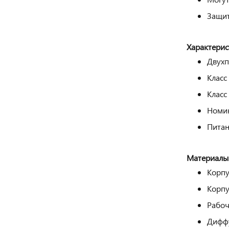
Защит
Характерис
Двухп
Класс
Класс
Номин
Питан
Материалы
Корпу
Корпу
Рабоч
Диффу