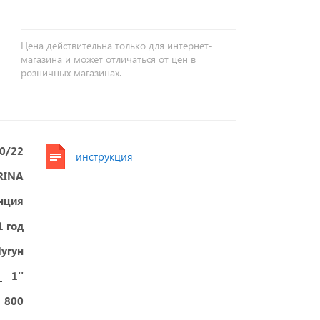
Цена действительна только для интернет-
магазина и может отличаться от цен в
розничных магазинах.
0/22
инструкция
RINA
анция
1 год
угун
1''
800