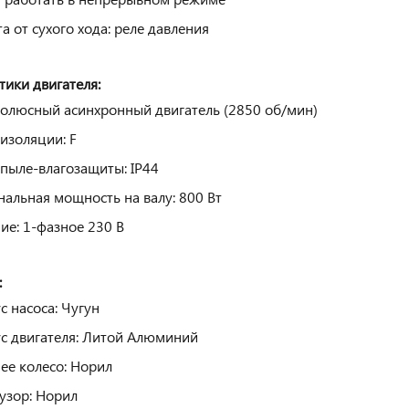
а от сухого хода:
реле давления
тики двигателя:
олюсный асинхронный двигатель (2850 об/мин)
 изоляции: F
 пыле-влагозащиты: IP44
альная мощность на валу: 800 Вт
ие: 1-фазное 230 В
:
с насоса: Чугун
с двигателя: Литой Алюминий
ее колесо: Норил
зор: Норил