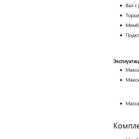
Вал с
Торце
Мембр
Подкл
Эксплуатац
Макси
Макси
Масса 
Компле