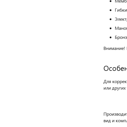
Мемб
Гибки
Элект
Мано
Бронз
Внимание! 
Особен
Для коррек
или других
Производит
вид и комп