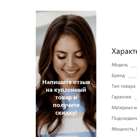
Характ
Модель
Бренд
Напишите отзыв
Тип товара
на купленный
товар и
Гарантия
получите
Материал к
скидку!
Подсоедин
Мощность, 