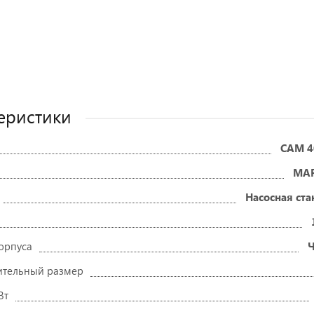
еристики
CAM 4
MA
Насосная ст
орпуса
Ч
ительный размер
Вт