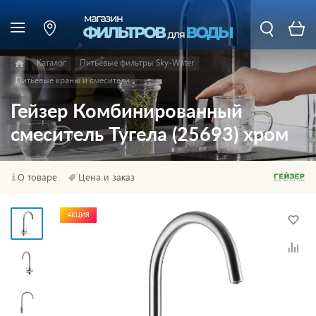
Каталог
Питьевые фильтры Sky-Water
Питьевые краны и смесители
Гейзер Комбинированный
смеситель Тугела (25693) хром
О товаре
Цена и заказ
АКЦИЯ