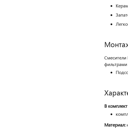
Керам
Запат
Легко
Монта
Смесители
фильтрами 
Подсо
Характ
В комплект
компл
Материал: