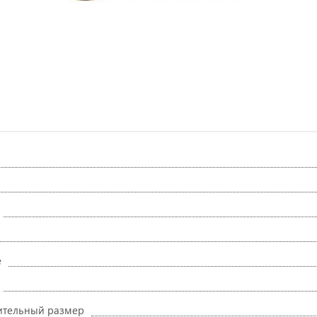
руйтесь
ите
же
Напишите отзыв
на купленный
ле!
товар и
получите
скидку!
е
ительный размер