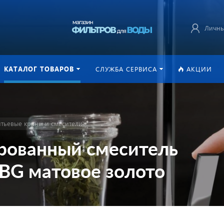
Личны
КАТАЛОГ ТОВАРОВ
СЛУЖБА СЕРВИСА
АКЦИИ
тьевые краны и смесители
рованный смеситель
BG матовое золото