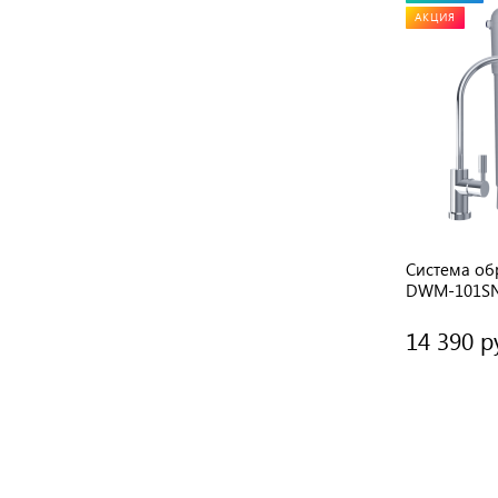
АКЦИЯ
Система об
DWM-101S
14 390 р