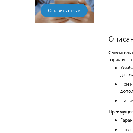
Оставить отзыв
Описа
Смеситель
горячая + п
Комби
для о
При и
допол
Питье
Преимущес
Гаран
Пово