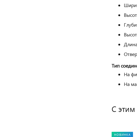
Шири
Высот
Глуби
Высот
Длина
Отвер
Тип соедин
На фи
На ма
С этим
НОВИНКА