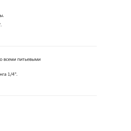
ы.
.
со всеми питьевыми
га 1/4".