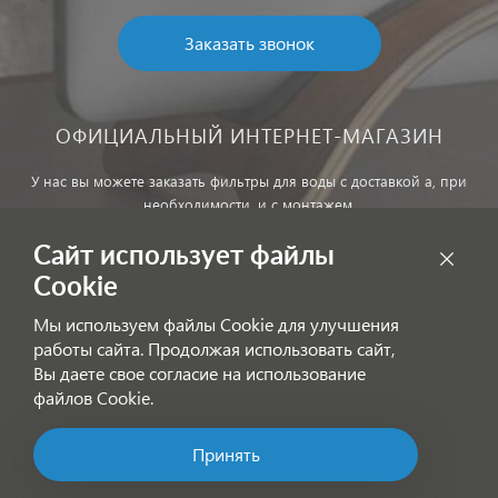
Заказать звонок
ОФИЦИАЛЬНЫЙ ИНТЕРНЕТ-МАГАЗИН
У нас вы можете заказать фильтры для воды с доставкой а, при
необходимости, и с монтажем.
Сайт использует файлы
Обработка персональных данных
Cookie
Внимание! Цены, указанные на сайте, не являются публичной
Мы используем файлы Cookie для улучшения
офертой!
работы сайта. Продолжая использовать сайт,
Согласие на получение информационных рассылок
Вы даете свое согласие на использование
файлов Cookie.
Принять
Позвоните нам!