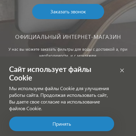
Заказать звонок
ОФИЦИАЛЬНЫЙ ИНТЕРНЕТ-МАГАЗИН
У нас вы можете заказать фильтры для воды с доставкой а, при
необходимости, и с монтажем.
Сайт использует файлы
Обработка персональных данных
Cookie
Внимание! Цены, указанные на сайте, не являются публичной
Мы используем файлы Cookie для улучшения
офертой!
работы сайта. Продолжая использовать сайт,
Согласие на получение информационных рассылок
Вы даете свое согласие на использование
файлов Cookie.
Принять
Позвоните нам!