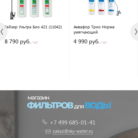
Гейзер Ультра Био 421 (11042)
Аквафор Трио Норма
умягчающий
8 790 руб.
4 990 руб.
/ шт
/ шт
+7 499 685-01-41
zakaz@sky-water.ru