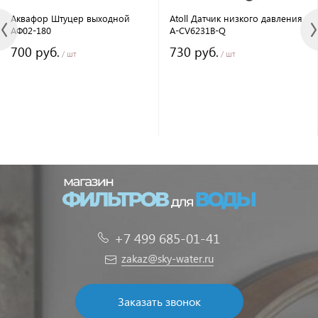
Аквафор Штуцер выходной
Atoll Датчик низкого давления
АФ02-180
A-CV6231B-Q
700 руб.
730 руб.
/ шт
/ шт
+7 499 685-01-41
zakaz@sky-water.ru
Заказать звонок