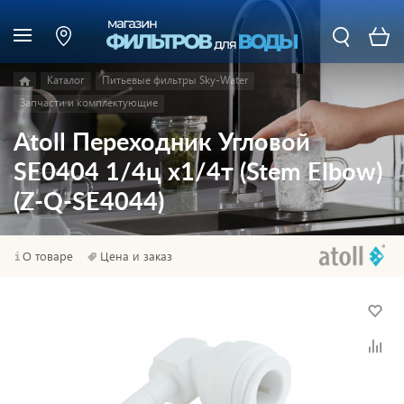
Каталог
Питьевые фильтры Sky-Water
Запчасти и комплектующие
Atoll Переходник Угловой
SE0404 1/4ц x1/4т (Stem Elbow)
(Z-Q-SE4044)
О товаре
Цена и заказ