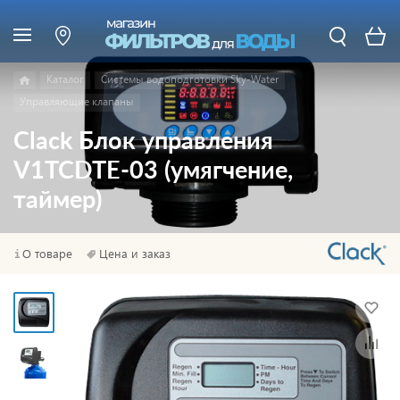
Каталог
Системы водоподготовки Sky-Water
Управляющие клапаны
Clack Блок управления
V1TCDTE-03 (умягчение,
таймер)
О товаре
Цена и заказ