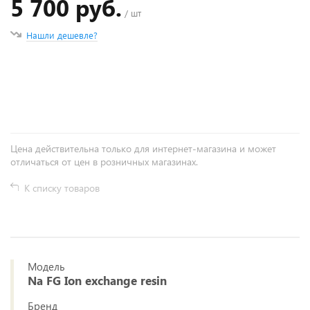
5 700 руб.
/ шт
Нашли дешевле?
+
−
Цена действительна только для интернет-магазина и может
отличаться от цен в розничных магазинах.
К списку товаров
Модель
Na FG Ion exchange resin
Бренд