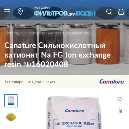
Каталог
Системы водоподготовки Sky-Water
Фильтрующие материалы для систем водоподготовки
Canature Сильнокислотный
катионит Na FG Ion exchange
resin №16020408
О товаре
Цена и заказ