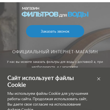
Заказать звонок
ОФИЦИАЛЬНЫЙ ИНТЕРНЕТ-МАГАЗИН
У нас вы можете заказать фильтры для воды с доставкой а, при
необходимости, и с монтажем.
Сайт использует файлы
Обработка персональных данных
Cookie
Внимание! Цены, указанные на сайте, не являются публичной
Мы используем файлы Cookie для улучшения
офертой!
работы сайта. Продолжая использовать сайт,
Согласие на получение информационных рассылок
Вы даете свое согласие на использование
файлов Cookie.