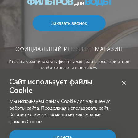
Заказать звонок
ОФИЦИАЛЬНЫЙ ИНТЕРНЕТ-МАГАЗИН
У нас вы можете заказать фильтры для воды с доставкой а, при
необходимости, и с монтажем.
Сайт использует файлы
Обработка персональных данных
Cookie
Внимание! Цены, указанные на сайте, не являются публичной
Мы используем файлы Cookie для улучшения
офертой!
работы сайта. Продолжая использовать сайт,
Согласие на получение информационных рассылок
Вы даете свое согласие на использование
файлов Cookie.
Принять