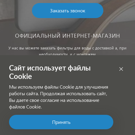
Заказать звонок
ОФИЦИАЛЬНЫЙ ИНТЕРНЕТ-МАГАЗИН
У нас вы можете заказать фильтры для воды с доставкой а, при
необходимости, и с монтажем.
Сайт использует файлы
Обработка персональных данных
Cookie
Внимание! Цены, указанные на сайте, не являются публичной
Мы используем файлы Cookie для улучшения
офертой!
работы сайта. Продолжая использовать сайт,
Согласие на получение информационных рассылок
Вы даете свое согласие на использование
файлов Cookie.
Принять
Позвоните нам!