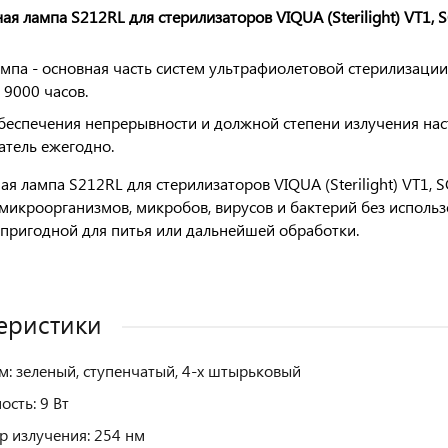
ная лампа S212RL для стерилизаторов VIQUA (Sterilight) VT1, S
мпа - основная часть систем ультрафиолетовой стерилизации
 9000 часов.
беспечения непрерывности и должной степени излучения нас
атель ежегодно.
ная лампа S212RL для стерилизаторов VIQUA (Sterilight) VT1, 
микроорганизмов, микробов, вирусов и бактерий без использ
 пригодной для питья или дальнейшей обработки.
еристики
м: зеленый, ступенчатый, 4-х штырьковый
сть: 9 Вт
р излучения: 254 нм