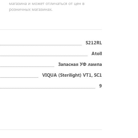
магазина и может отличаться от цен в
розничных магазинах.
S212RL
Atoll
Запасная УФ лампа
VIQUA (Sterilight) VT1, SC1
9