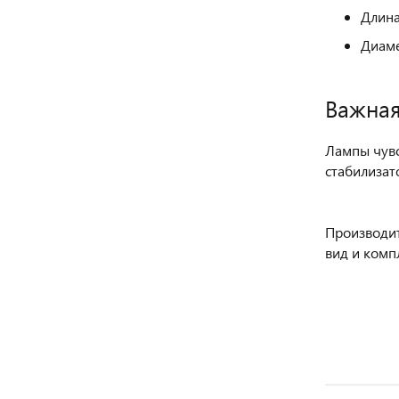
Длина
Диаме
Важна
Лампы чувс
стабилизат
Производит
вид и комп