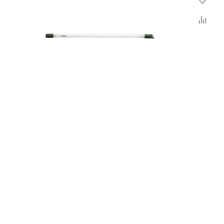
руйтесь
ите
же