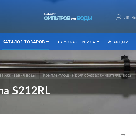
Личны
КАТАЛОГ ТОВАРОВ
СЛУЖБА СЕРВИСА
АКЦИИ
ззараживания воды
Комплектующие к УФ обеззараживателям воды
мпа S212RL