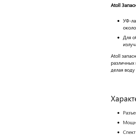
Atoll Запас
УФ-ла
около
Для о
излуч
Atoll запас
различных 
делая воду
Характ
Разъе
Мощно
Спект