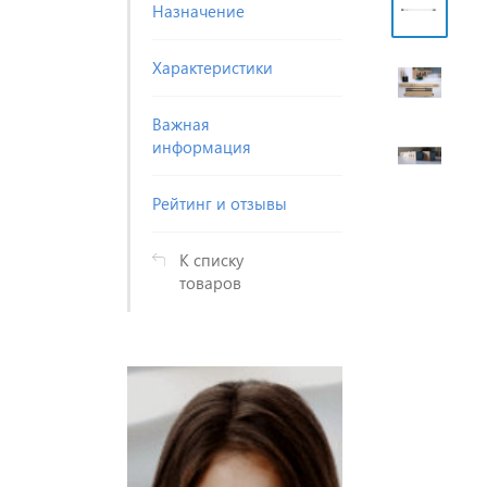
Назначение
Характеристики
Важная
информация
Рейтинг и отзывы
К списку
товаров
истрируйтесь
Зарегистри
 увидите
и Вы увид
ны ниже
цены ни