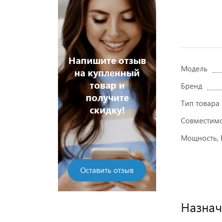
Напишите отзыв
Модель
на купленный
 дешевле!
товар и
Хочу дешев
Бренд
получите
Тип товара
скидку!
Совместим
Мощность, 
Оставить отзыв
Назнач