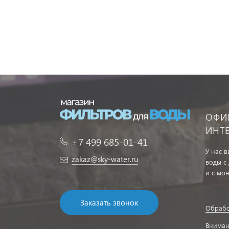
ОФИ
ИНТ
+7 499 685-01-41
У нас 
zakaz@sky-water.ru
воды с
и с мо
Заказать звонок
Обрабо
Вниман