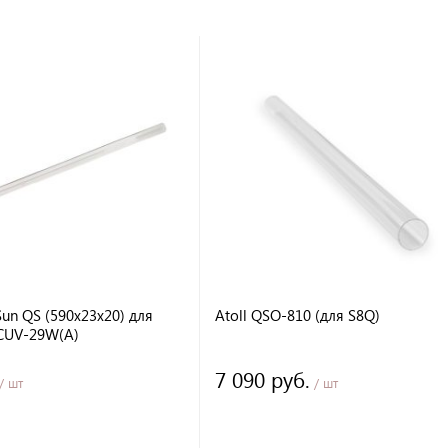
 Sun QS (590x23x20) для
Atoll QSO-810 (для S8Q)
CUV-29W(A)
7 090 руб.
/ шт
/ шт