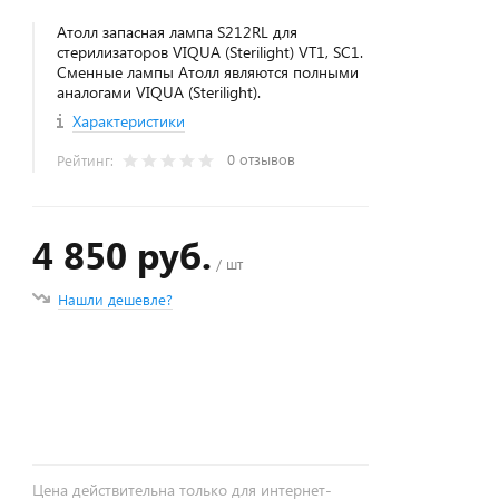
Атолл запасная лампа S212RL для
стерилизаторов VIQUA (Sterilight) VT1, SC1.
Сменные лампы Атолл являются полными
аналогами VIQUA (Sterilight).
Характеристики
0 отзывов
Рейтинг:
4 850 руб.
/ шт
Нашли дешевле?
+
−
Цена действительна только для интернет-