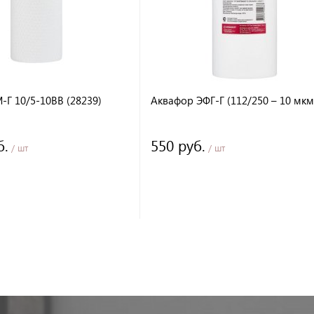
-Г 10/5-10BB (28239)
Аквафор ЭФГ-Г (112/250 – 10 мкм
б.
550 руб.
/ шт
/ шт