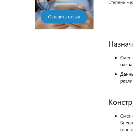
Степень мех
Оставить отзыв
Назнач
Сменн
назна
Данны
разли
Констр
Сменн
Внешн
(пост