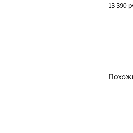
9 200 руб.
13 390 р
/ шт
Похож