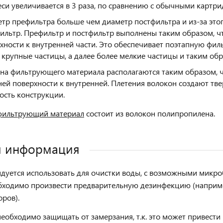
си увеличивается в 3 раза, по сравнению с обычными картр
тр префильтра больше чем диаметр постфильтра и из-за это
ильтр. Префильтр и постфильтр выполнены таким образом, чт
хности к внутренней части. Это обеспечивает поэтапную филь
 крупные частицы, а далее более мелкие частицы и таким об
на фильтрующего материала располагаются таким образом, ч
ей поверхности к внутренней. Плетения волокон создают тв
ость конструкции.
фильтрующий материал
состоит из волокон полипропилена.
я информация
дуется использовать для очистки воды, с возможными микро
обходимо произвести предварительную дезинфекцию (напри
оров).
еобходимо защищать от замерзания, т.к. это может привест