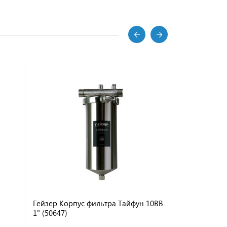
Гейзер Корпус фильтра Тайфун 10BB
Atoll Корпу
1" (50647)