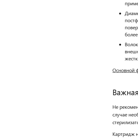
приме
Диаме
постф
повер
более
Волок
внешн
жестк
Основной 
Важна
Не рекомен
случае не
стерилизат
Картридж н