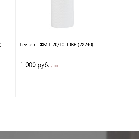
)
Гейзер ПФМ-Г 20/10-10BB (28240)
Pentek WP-5
1 000 руб.
1 130 ру
/ шт