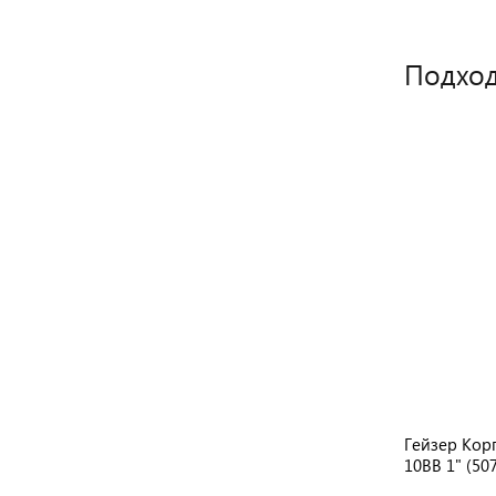
Подход
 STD
Atoll I-11BM-p STD
Гейзер Кор
10BB 1" (50