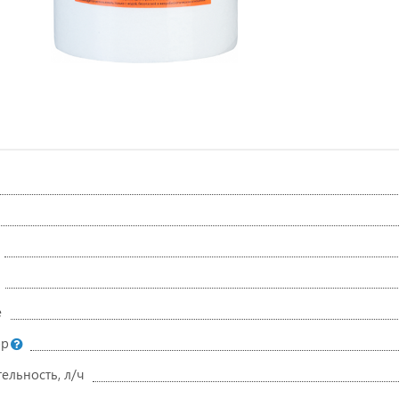
е
ор
ельность, л/ч