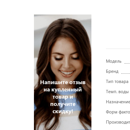
Модель
Бренд
Напишите отзыв
Тип товара
на купленный
Темп. воды
товар и
Назначени
получите
скидку!
Форм факт
Производит