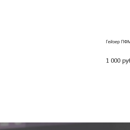
)
Pentek WP-5-BB
Гейзер ПФМ
1 130 руб.
1 000 ру
/ шт