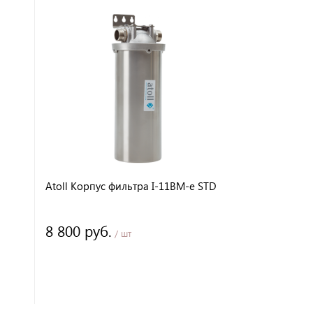
АКЦИЯ
Atoll Корпус фильтра I-11BM-e STD
Atoll Корпу
8 800 руб.
10 680 р
/ шт