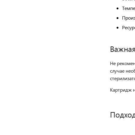
Темпе
Произ
Ресур
Важна
Не рекомен
случае не
стерилизат
Картридж н
Подход