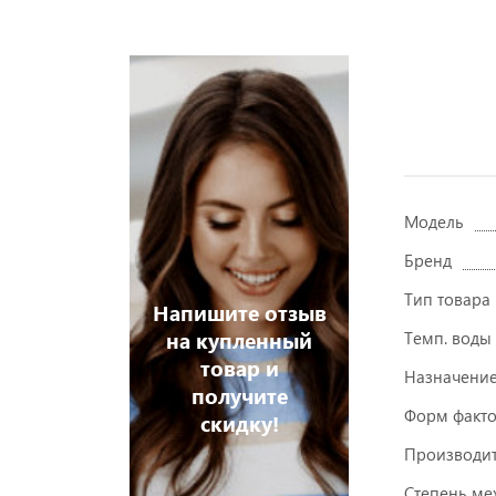
Модель
Бренд
Тип товара
Напишите отзыв
на купленный
Темп. воды
товар и
Назначени
получите
Форм факт
скидку!
Производит
Степень мех