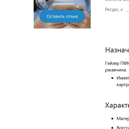
Ресурс, л
Оставить отзыв
Назнач
Гейзер ПФМ
ржавчина.
Имеет
картр
Характ
Матер
Восст