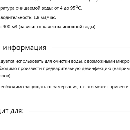
о
ратура очищаемой воды:
от 4 до 95
С.
водительность:
1.8 м3/час.
с
400 м3 (зависит от качества исходной воды).
я информация
дуется использовать для очистки воды, с возможными микро
обходимо произвести предварительную дезинфекцию (напри
оров).
еобходимо защищать от замерзания, т.к. это может привест
ит для: