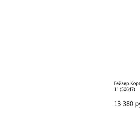
АКЦИЯ
TD
Atoll Корпус фильтра I-11BMd-e STD
Гейзер Кор
1" (50647)
10 680 руб.
13 380 р
/ шт