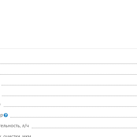
е
ор
ельность, л/ч
. очистки, мкм