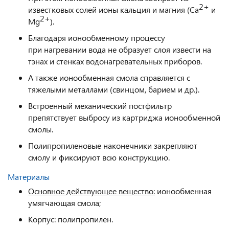
2+
известковых солей ионы кальция и магния (Ca
и
2+
Mg
).
Благодаря ионообменному процессу
при нагревании вода не образует слоя извести на
тэнах и стенках водонагревательных приборов.
А также ионообменная смола справляется с
тяжелыми металлами (свинцом, барием и др.).
Встроенный механический постфильтр
препятствует выбросу из картриджа ионообменной
смолы.
Полипропиленовые наконечники закрепляют
смолу и фиксируют всю конструкцию.
Материалы
Основное действующее вещество:
ионообменная
умягчающая смола;
Корпус: полипропилен.