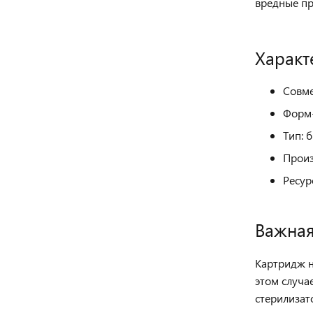
вредные пр
Характ
Совме
Форм-
Тип: 
Произ
Ресур
Важна
Картридж н
этом случа
стерилизат