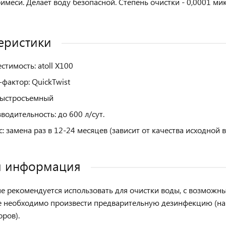
имеси. Делает воду безопасной. Степень очистки - 0,0001 ми
еристики
стимость: atoll X100
фактор: QuickTwist
быстросъемный
водительность: до 600 л/сут.
с: замена раз в 12-24 месяцев
(зависит от качества исходной 
я информация
е рекомендуется использовать для очистки воды, с возможн
е необходимо произвести предварительную дезинфекцию (н
оров).