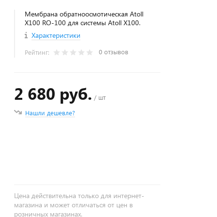
Мембрана обратноосмотическая Atoll
X100 RO-100 для системы Atoll X100.
Характеристики
0 отзывов
Рейтинг:
2 680 руб.
/ шт
Нашли дешевле?
+
−
Цена действительна только для интернет-
магазина и может отличаться от цен в
розничных магазинах.