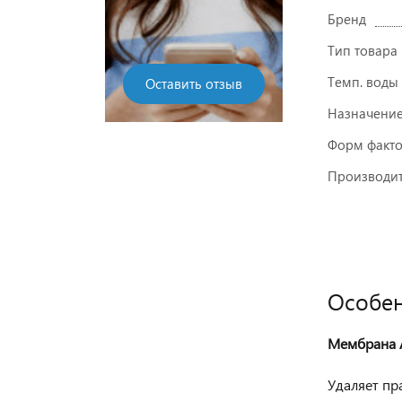
Бренд
Тип товара
Темп. воды
Оставить отзыв
Назначени
Форм факт
Производит
Особен
Мембрана
Удаляет пра