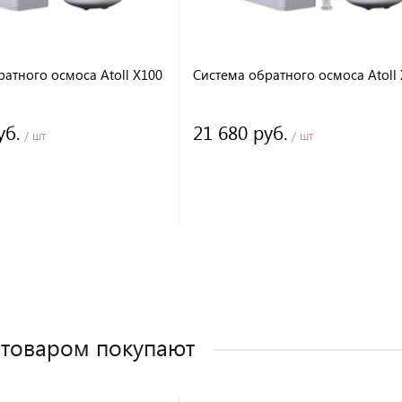
атного осмоса Atoll X100
Система обратного осмоса Atoll
уб.
21 680 руб.
/ шт
/ шт
 товаром покупают