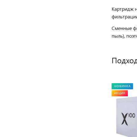
Картридж н
фильтрации
Сменные фи
пыль), поэ
Подход
НОВИНКА
АКЦИЯ