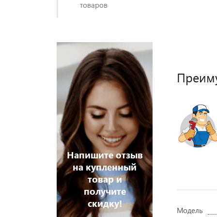
товаров
Преим
Напишите отзыв
на купленный
товар и
получите
скидку!
Модель