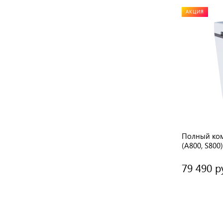
АКЦИЯ
Полный ко
(А800, S800)
79 490 р