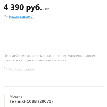
4 390 руб.
/ шт
Нашли дешевле?
+
−
Цена действительна только для интернет-магазина и может
отличаться от цен в розничных магазинах.
К списку товаров
Модель
Fe (mix)-10BB (28071)