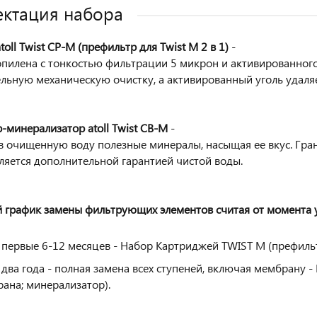
ктация набора
oll Twist CP-M (префильтр для Twist M 2 в 1)
-
пилена с тонкостью фильтрации 5 микрон и активированного
льную механическую очистку, а активированный уголь удаля
-минерализатор atoll Twist CB-M
-
в очищенную воду полезные минералы, насыщая ее вкус. Гра
вляется дополнительной гарантией чистой воды.
график замены фильтрующих элементов считая от момента у
 первые 6-12 месяцев - Набор Картриджей TWIST M (префильт
 два года - полная замена всех ступеней, включая мембрану -
ана; минерализатор)
.