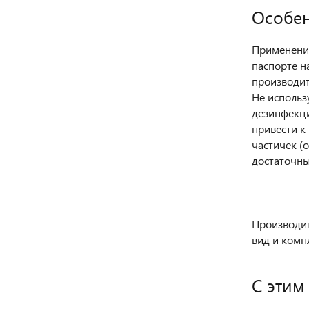
Особен
Применение
паспорте н
производит
Не использ
дезинфекци
привести к
частичек (
достаточны
Производит
вид и комп
С этим