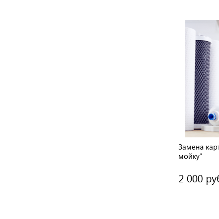
Замена кар
мойку"
2 000 ру