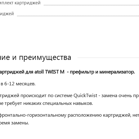
получите
плект картриджей
скидку!
риджей
Оставить отзыв
ие и преимущества
артриджей для atoll TWIST M - префильтр и минерализатор.
 в 6-12 месяцев.
триджей происходит по системе QuickTwist - замена очень п
не требует никаких специальных навыков.
фронтально-горизонтальному расположению картриджей, нет
ремя замены.