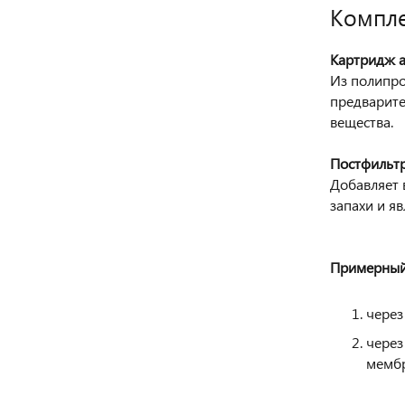
Компле
Картридж at
Из полипро
предварите
вещества.
Постфильтр
Добавляет 
запахи и я
Примерный 
через
через
мембр