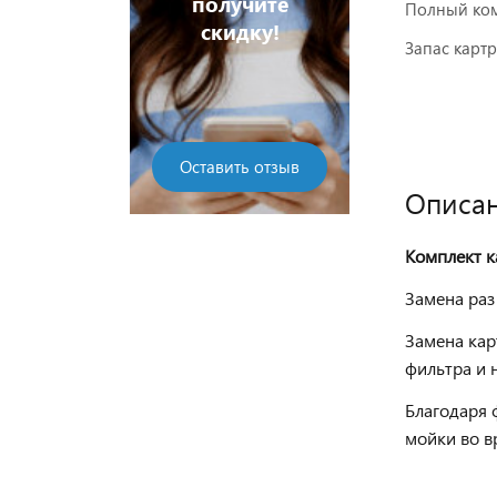
получите
Полный ком
скидку!
Запас карт
Оставить отзыв
Описан
Комплект к
Замена раз
Замена кар
фильтра и 
Благодаря 
мойки во в