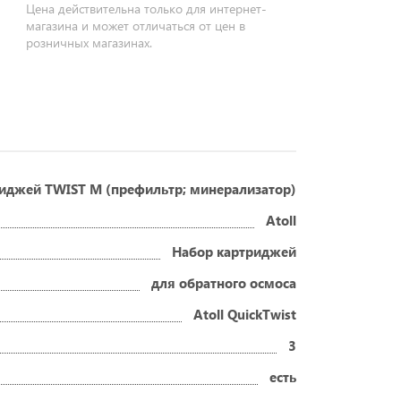
Цена действительна только для интернет-
магазина и может отличаться от цен в
розничных магазинах.
иджей TWIST M (префильтр; минерализатор)
Atoll
Набор картриджей
для обратного осмоса
Atoll QuickTwist
3
есть