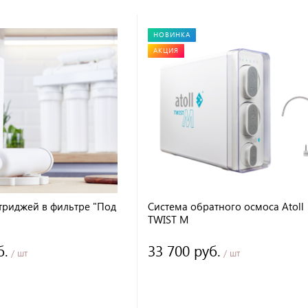
НОВИНКА
АКЦИЯ
триджей в фильтре "Под
Система обратного осмоса Atoll
TWIST M
б.
33 700 руб.
/ шт
/ шт