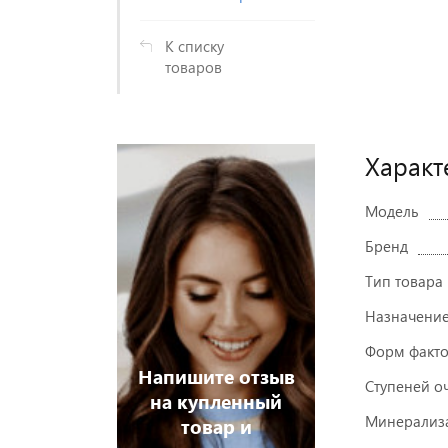
К списку
товаров
Характ
истрируйтесь
Зарегистри
 увидите
и Вы увид
Модель
ны ниже
цены ни
Бренд
Тип товара
Назначени
Форм факт
Напишите отзыв
Ступеней о
на купленный
Минерализ
 дешевле!
товар и
Хочу дешев