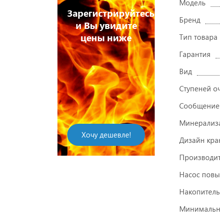
Модель
Зарегистрируйтесь
Бренд
и Вы увидите
цены ниже
Тип товара
Гарантия
Вид
Ступеней о
Сообщение
ите отзыв
Напишите о
упленный
на куплен
Минерализ
овар и
Хочу дешевле!
товар 
Дизайн кра
лучите
получит
Производит
кидку!
скидку
Насос повы
Накопитель
Минимально