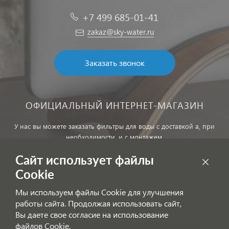
+7 499 685-01-41
zakaz@sky-water.ru
Заказать звонок
ОФИЦИАЛЬНЫЙ ИНТЕРНЕТ-МАГАЗИН
У нас вы можете заказать фильтры для воды с доставкой а, при
необходимости, и с монтажем.
Сайт использует файлы
Обработка персональных данных
Cookie
Внимание! Цены, указанные на сайте, не являются публичной
Мы используем файлы Cookie для улучшения
офертой!
работы сайта. Продолжая использовать сайт,
Согласие на получение информационных рассылок
Вы даете свое согласие на использование
файлов Cookie.