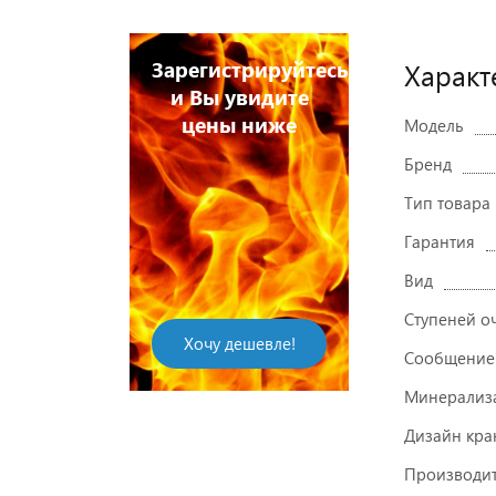
арегистрируйтесь
Характ
Зареги
и Вы увидите
и Вы
цены ниже
цен
Модель
Бренд
Тип товара
Гарантия
Вид
Напишите отзыв
на купленный
Ступеней о
Хочу дешевле!
товар и
Хочу
Сообщение
получите
Минерализ
скидку!
Дизайн кра
Производит