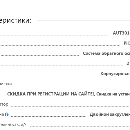
еристики:
стрируйтесь
 увидите
ы ниже
AUT301
PH
Система обратного о
2
Корпусирова
Напишите отзыв
на купленный
чистки
 дешевле!
товар и
СКИДКА ПРИ РЕГИСТРАЦИИ НА САЙТЕ!, Скидка на устан
получите
атор
скидку!
на
Двойной закругле
ельность, л/ч