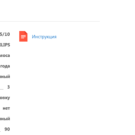
5/10
Инструкция
ILIPS
смоса
 года
нный
3
овку
нет
нный
90